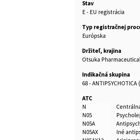
Stav
E - EU registrácia
Typ registračnej pro
Európska
Držiteľ, krajina
Otsuka Pharmaceutical
Indikačná skupina
68 - ANTIPSYCHOTICA
ATC
N
Centráln
N05
Psychole
N05A
Antipsyc
N05AX
Iné antip