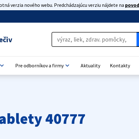
lotná verzia nového webu. Predchádzajúcu verziu nájdete na
povod
ečiv
oard_arrow_down
keyboard_arrow_down
Pre odborníkov a firmy
Aktuality
Kontakty
tablety 40777