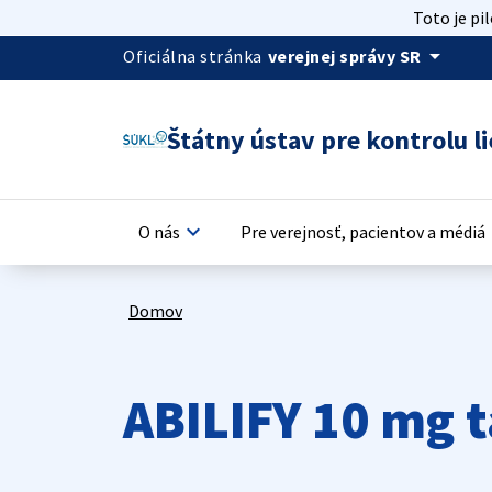
Toto je pi
arrow_drop_down
Oficiálna stránka
verejnej správy SR
Štátny ústav pre kontrolu li
keyboard_arrow_down
keyb
O nás
Pre verejnosť, pacientov a médiá
Domov
ABILIFY 10 mg 