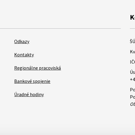
K
Odkazy
ŠÚ
Kv
Kontakty
IČ
Regionálne pracoviská
Ús
+4
Bankové spojenie
Po
Úradné hodiny
Po
Ob