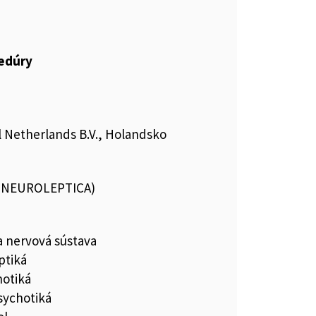
cedúry
 Netherlands B.V., Holandsko
 (NEUROLEPTICA)
a nervová sústava
ptiká
hotiká
sychotiká