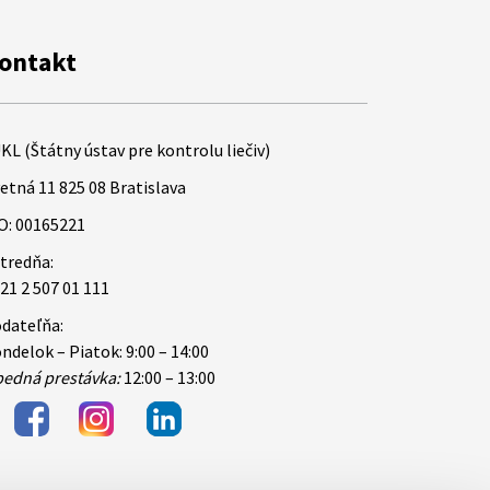
ontakt
KL (Štátny ústav pre kontrolu liečiv)
etná 11 825 08 Bratislava
O: 00165221
tredňa:
21 2 507 01 111
dateľňa:
ndelok – Piatok: 9:00 – 14:00
edná prestávka:
12:00 – 13:00