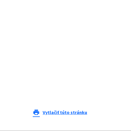
print
Vytlačiť túto stránku