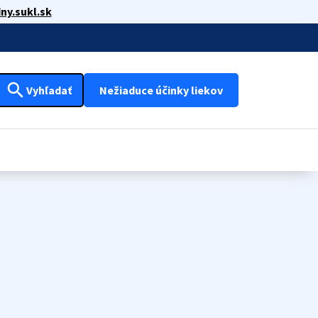
ny.sukl.sk
search
Vyhľadať
Nežiaduce účinky liekov