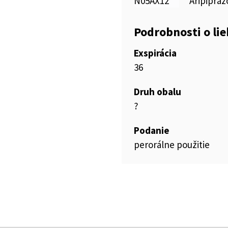
N05AX12
Aripipraz
Podrobnosti o li
Exspirácia
36
Druh obalu
?
Podanie
perorálne použitie