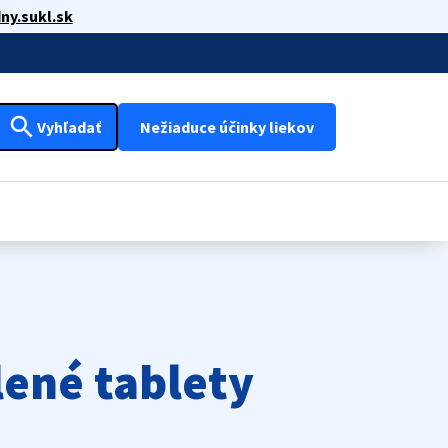
ny.sukl.sk
search
Vyhľadať
Nežiaduce účinky liekov
lené tablety