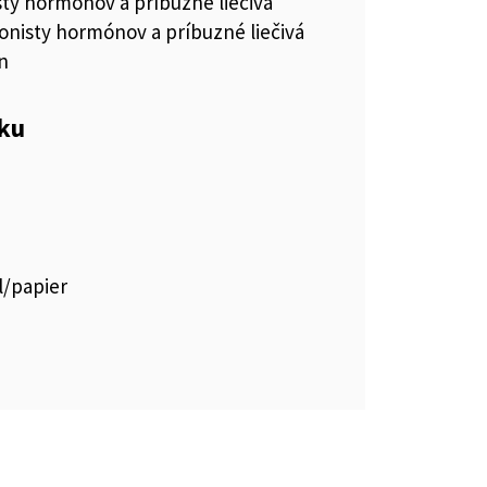
ty hormónov a príbuzné liečivá
onisty hormónov a príbuzné liečivá
n
eku
l/papier