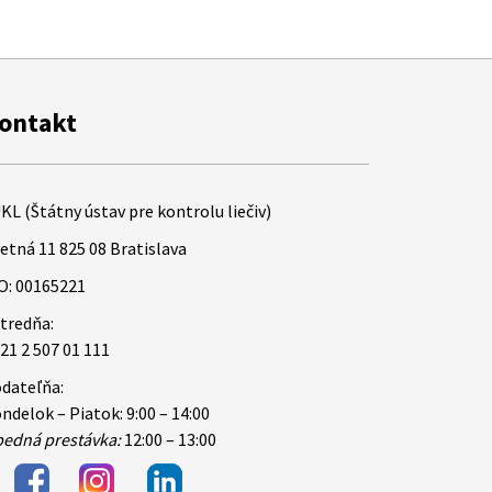
ontakt
KL (Štátny ústav pre kontrolu liečiv)
etná 11 825 08 Bratislava
O: 00165221
tredňa:
21 2 507 01 111
dateľňa:
ndelok – Piatok: 9:00 – 14:00
edná prestávka:
12:00 – 13:00