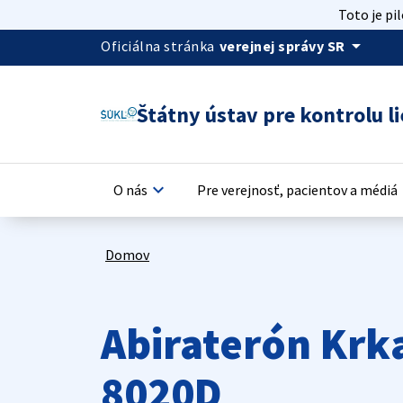
Toto je pi
arrow_drop_down
Oficiálna stránka
verejnej správy SR
Štátny ústav pre kontrolu li
keyboard_arrow_down
keyb
O nás
Pre verejnosť, pacientov a médiá
Domov
Abiraterón Krk
8020D