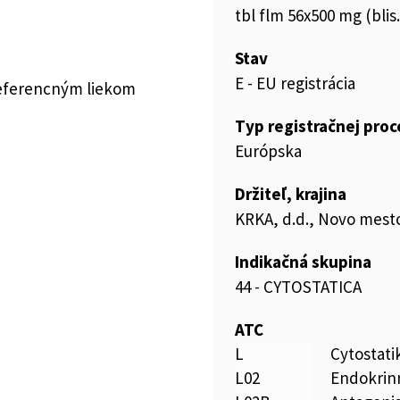
tbl flm 56x500 mg (bli
Stav
E - EU registrácia
referencným liekom
Typ registračnej pro
Európska
Držiteľ, krajina
KRKA, d.d., Novo mesto
Indikačná skupina
44 - CYTOSTATICA
ATC
L
Cytostat
L02
Endokrinn