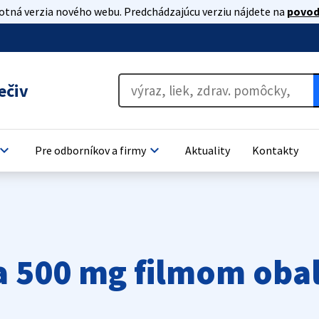
lotná verzia nového webu. Predchádzajúcu verziu nájdete na
povod
ečiv
oard_arrow_down
keyboard_arrow_down
Pre odborníkov a firmy
Aktuality
Kontakty
a 500 mg filmom oba