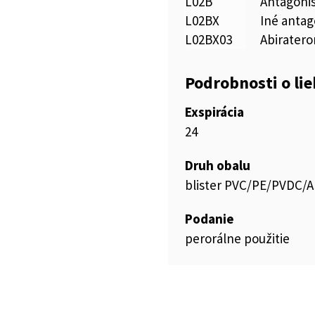
L02B
Antagonis
L02BX
Iné antag
L02BX03
Abiratero
Podrobnosti o li
Exspirácia
24
Druh obalu
blister PVC/PE/PVDC/A
Podanie
perorálne použitie