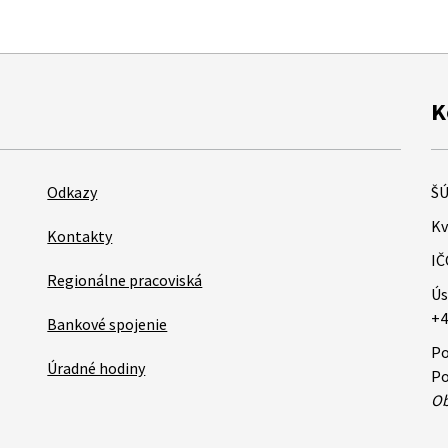
K
Odkazy
ŠÚ
Kv
Kontakty
IČ
Regionálne pracoviská
Ús
+4
Bankové spojenie
Po
Úradné hodiny
Po
Ob