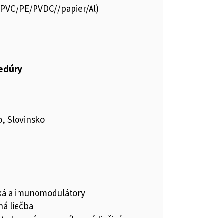
s.PVC/PE/PVDC//papier/Al)
cedúry
, Slovinsko
iká a imunomodulátory
á liečba