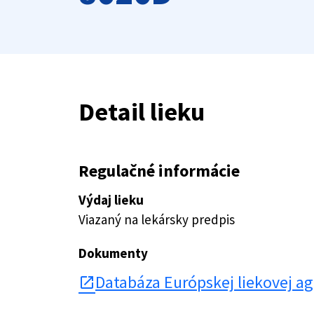
Detail lieku
Regulačné informácie
Výdaj lieku
Viazaný na lekársky predpis
Dokumenty
Databáza Európskej liekovej a
open_in_new