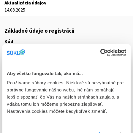
Aktualizácia údajov
14.08.2025
Základné údaje o registrácii
Kód
0702F
Registračné číslo
44/0219/25-S
Aby všetko fungovalo tak, ako má...
Doplnok
Používame súbory cookies. Niektoré sú nevyhnutné pre
tbl flm 60x500 mg (blis.PVC/PE/PVDC/Al)
správne fungovanie nášho webu, iné nám pomáhajú
lepšie spoznať, čo Vás na našich stránkach zaujalo, a
Stav
vďaka tomu ich môžeme priebežne zlepšovať.
R - Aktuálna registrácia
Nastavenia cookies môžete kedykoľvek zmeniť.
Typ registračnej procedúry
Decentralizovaná