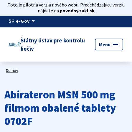
Toto je pilotná verzia nového webu. Predchádzajúcu verziu
nájdete na
povodny.sukl.sk
arrow_drop_down
SK
e-Gov
Štátny ústav pre kontrolu
menu
Menu
liečiv
Domov
Abirateron MSN 500 mg
filmom obalené tablety
0702F