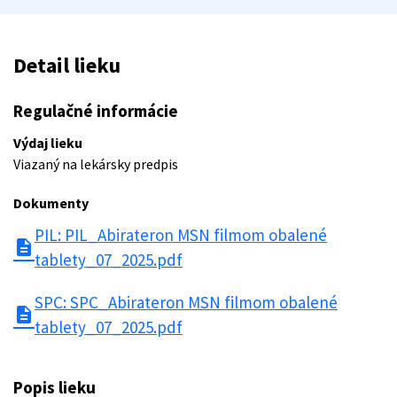
Detail lieku
Regulačné informácie
Výdaj lieku
Viazaný na lekársky predpis
Dokumenty
PIL: PIL_Abirateron MSN filmom obalené
description
tablety_07_2025.pdf
SPC: SPC_Abirateron MSN filmom obalené
description
tablety_07_2025.pdf
Popis lieku