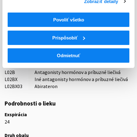
Zobraziť detaily
Držiteľ, krajina
MSN Labs Europe Limited, Malta
Povoliť všetko
Indikačná skupina
44 - CYTOSTATICA
Prispôsobiť
ATC
Odmietnuť
L
Cytostatiká a imunomodulátory
L02
Endokrinná liečba
L02B
Antagonisty hormónov a príbuzné liečivá
L02BX
Iné antagonisty hormónov a príbuzné liečivá
L02BX03
Abirateron
Podrobnosti o lieku
Exspirácia
24
Druh obalu