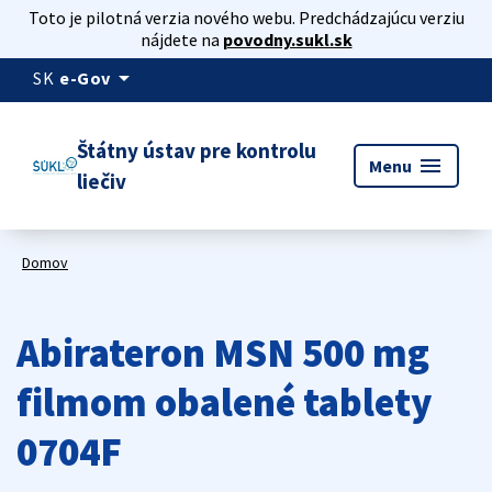
Toto je pilotná verzia nového webu. Predchádzajúcu verziu
nájdete na
povodny.sukl.sk
arrow_drop_down
SK
e-Gov
Štátny ústav pre kontrolu
menu
Menu
liečiv
Domov
Abirateron MSN 500 mg
filmom obalené tablety
0704F