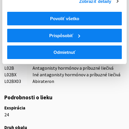
Zobraziť detaily
Držiteľ, krajina
MSN Labs Europe Limited, Malta
Povoliť všetko
Indikačná skupina
44 - CYTOSTATICA
Prispôsobiť
ATC
Odmietnuť
L
Cytostatiká a imunomodulátory
L02
Endokrinná liečba
L02B
Antagonisty hormónov a príbuzné liečivá
L02BX
Iné antagonisty hormónov a príbuzné liečivá
L02BX03
Abirateron
Podrobnosti o lieku
Exspirácia
24
Druh obalu