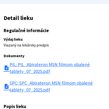
Detail lieku
Regulačné informácie
Výdaj lieku
Viazaný na lekársky predpis
Dokumenty
PIL: PIL_Abirateron MSN filmom obalené
description
tablety_07_2025.pdf
SPC: SPC_Abirateron MSN filmom obalené
description
tablety_07_2025.pdf
Popis lieku