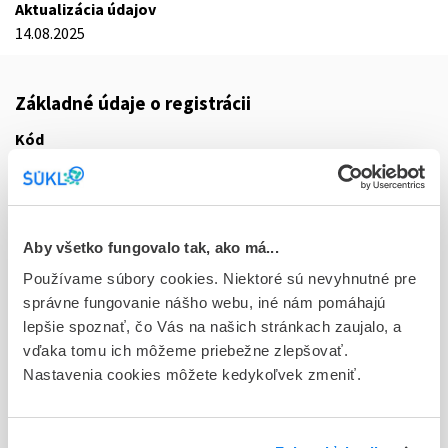
Aktualizácia údajov
14.08.2025
Základné údaje o registrácii
Kód
0704F
Registračné číslo
44/0219/25-S
Aby všetko fungovalo tak, ako má...
Doplnok
Používame súbory cookies. Niektoré sú nevyhnutné pre
tbl flm 60x1x500 mg (blis.PVC/PE/PVDC/Al) - jednotk.bal.
správne fungovanie nášho webu, iné nám pomáhajú
lepšie spoznať, čo Vás na našich stránkach zaujalo, a
Stav
vďaka tomu ich môžeme priebežne zlepšovať.
R - Aktuálna registrácia
Nastavenia cookies môžete kedykoľvek zmeniť.
Typ registračnej procedúry
Decentralizovaná