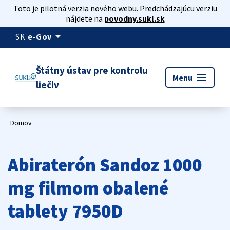
Toto je pilotná verzia nového webu. Predchádzajúcu verziu
nájdete na
povodny.sukl.sk
arrow_drop_down
SK
e-Gov
Štátny ústav pre kontrolu
menu
Menu
liečiv
Domov
Abiraterón Sandoz 1000
mg filmom obalené
tablety 7950D