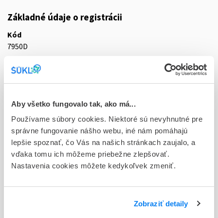
Základné údaje o registrácii
Kód
7950D
Registračné číslo
44/0187/21-S
Doplnok
Aby všetko fungovalo tak, ako má...
tbl flm 28x1000 mg (blis.Al/OPA/Al/PVC)
Používame súbory cookies. Niektoré sú nevyhnutné pre
správne fungovanie nášho webu, iné nám pomáhajú
Stav
lepšie spoznať, čo Vás na našich stránkach zaujalo, a
D - Registrácia bez obmedzenia platnosti
vďaka tomu ich môžeme priebežne zlepšovať.
Nastavenia cookies môžete kedykoľvek zmeniť.
Typ registračnej procedúry
Decentralizovaná
Držiteľ, krajina
Zobraziť detaily
Sandoz Pharmaceuticals d.d., Slovinsko