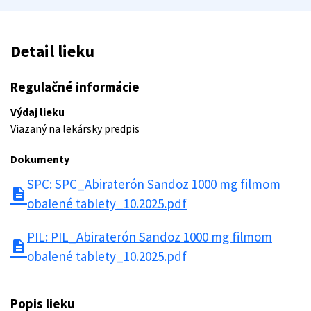
Detail lieku
Regulačné informácie
Výdaj lieku
Viazaný na lekársky predpis
Dokumenty
SPC: SPC_Abiraterón Sandoz 1000 mg filmom
description
obalené tablety_10.2025.pdf
PIL: PIL_Abiraterón Sandoz 1000 mg filmom
description
obalené tablety_10.2025.pdf
Popis lieku