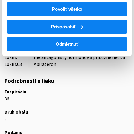
Indikačná skupina
Povoliť všetko
44 - CYTOSTATICA
Prispôsobiť
ATC
L
Cytostatiká a imunomodulátory
L02
Endokrinná liečba
Odmietnuť
L02B
Antagonisty hormónov a príbuzné liečivá
L02BX
Iné antagonisty hormónov a príbuzné liečivá
L02BX03
Abirateron
Podrobnosti o lieku
Exspirácia
36
Druh obalu
?
Podanie