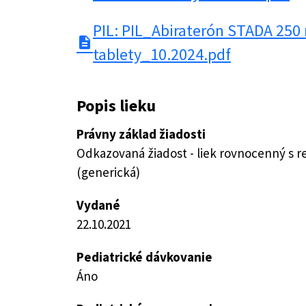
PIL: PIL_Abiraterón STADA 25
description
tablety_10.2024.pdf
Popis lieku
Právny základ žiadosti
Odkazovaná žiadost - liek rovnocenný s 
(generická)
Vydané
22.10.2021
Pediatrické dávkovanie
Áno