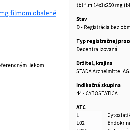
tbl flm 14x1x250 mg (b
0 mg filmom obalené
Stav
D - Registrácia bez ob
Typ registračnej pro
Decentralizovaná
Držiteľ, krajina
referencným liekom
STADA Arzneimittel A
Indikačná skupina
44 - CYTOSTATICA
ATC
L
Cytostat
L02
Endokrinn