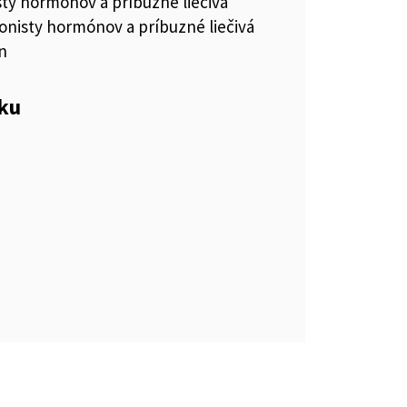
ty hormónov a príbuzné liečivá
onisty hormónov a príbuzné liečivá
n
eku