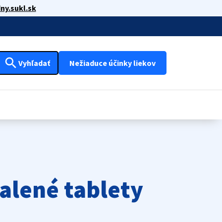
ny.sukl.sk
search
Vyhľadať
Nežiaduce účinky liekov
alené tablety