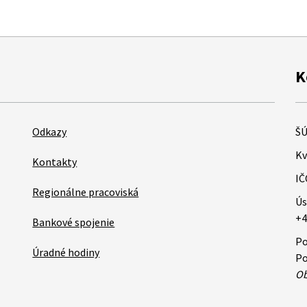
K
Odkazy
ŠÚ
Kv
Kontakty
IČ
Regionálne pracoviská
Ús
+4
Bankové spojenie
Po
Úradné hodiny
Po
Ob