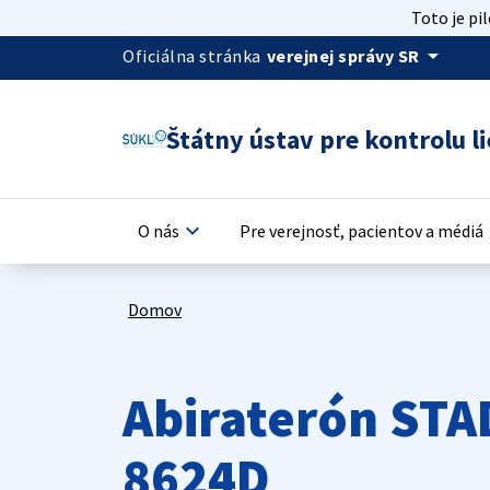
Toto je pi
arrow_drop_down
Oficiálna stránka
verejnej správy SR
Štátny ústav pre kontrolu li
keyboard_arrow_down
keyb
O nás
Pre verejnosť, pacientov a médiá
Domov
Abiraterón STA
8624D