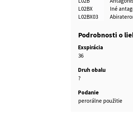
L02B
Antagonis
L02BX
Iné antag
L02BX03
Abiratero
Podrobnosti o li
Exspirácia
36
Druh obalu
?
Podanie
perorálne použitie