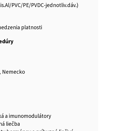
lis.Al/PVC/PE/PVDC-jednotliv.dáv.)
medzenia platnosti
cedúry
G, Nemecko
iká a imunomodulátory
á liečba