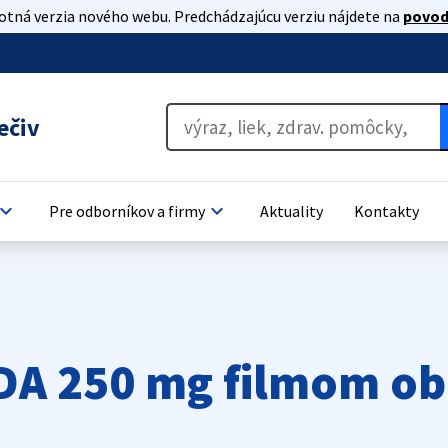
lotná verzia nového webu. Predchádzajúcu verziu nájdete na
povod
ečiv
oard_arrow_down
keyboard_arrow_down
Pre odborníkov a firmy
Aktuality
Kontakty
DA 250 mg filmom ob