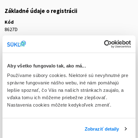
Základné údaje o registrácii
Kód
8627D
Registračné číslo
44/0248/21-S
Doplnok
Aby všetko fungovalo tak, ako má...
tbl flm 10x500 mg (blis.Al/OPA/Al/PVC)
Používame súbory cookies. Niektoré sú nevyhnutné pre
správne fungovanie nášho webu, iné nám pomáhajú
Stav
lepšie spoznať, čo Vás na našich stránkach zaujalo, a
D - Registrácia bez obmedzenia platnosti
vďaka tomu ich môžeme priebežne zlepšovať.
Nastavenia cookies môžete kedykoľvek zmeniť.
Typ registračnej procedúry
Decentralizovaná
Držiteľ, krajina
Zobraziť detaily
STADA Arzneimittel AG, Nemecko