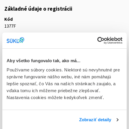
Základné údaje o registrácii
Kód
1377F
Registračné číslo
44/0351/25-S
Doplnok
Aby všetko fungovalo tak, ako má...
tbl flm 10x250 mg (blis.Al/PVC/PE/PVDC)
Používame súbory cookies. Niektoré sú nevyhnutné pre
správne fungovanie nášho webu, iné nám pomáhajú
Stav
lepšie spoznať, čo Vás na našich stránkach zaujalo, a
R - Aktuálna registrácia
vďaka tomu ich môžeme priebežne zlepšovať.
Typ registračnej procedúry
Nastavenia cookies môžete kedykoľvek zmeniť.
Decentralizovaná
Držiteľ, krajina
Zobraziť detaily
AGmed s.r.o., Česká republika