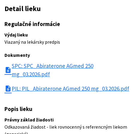
Detail lieku
Regulačné informácie
Výdaj lieku
Viazaný na lekársky predpis
Dokumenty
SPC: SPC_Abiraterone AGmed 250
description
mg_03.2026.pdf
description
PIL: PIL_Abiraterone AGmed 250 mg_03.2026.pdf
Popis lieku
Právny základ žiadosti
Odkazovaná žiadost - liek rovnocenný s referencným liekom