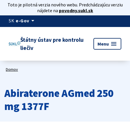
Toto je pilotná verzia nového webu. Predchádzajúcu verziu
nájdete na
povodny.sukl.sk
arrow_drop_down
SK
e-Gov
Štátny ústav pre kontrolu
menu
Menu
liečiv
Domov
Abiraterone AGmed 250
mg 1377F