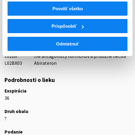
Indikačná skupina
Povoliť všetko
44 - CYTOSTATICA
Prispôsobiť
ATC
L
Cytostatiká a imunomodulátory
L02
Endokrinná liečba
Odmietnuť
L02B
Antagonisty hormónov a príbuzné liečivá
L02BX
Iné antagonisty hormónov a príbuzné liečivá
L02BX03
Abirateron
Podrobnosti o lieku
Exspirácia
36
Druh obalu
?
Podanie