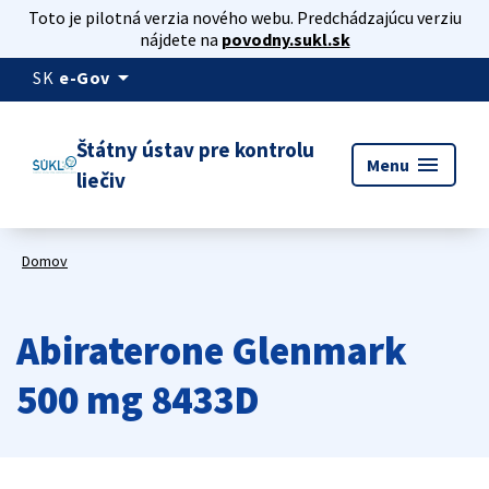
Toto je pilotná verzia nového webu. Predchádzajúcu verziu
nájdete na
povodny.sukl.sk
arrow_drop_down
SK
e-Gov
Štátny ústav pre kontrolu
menu
Menu
liečiv
Domov
Abiraterone Glenmark
500 mg 8433D