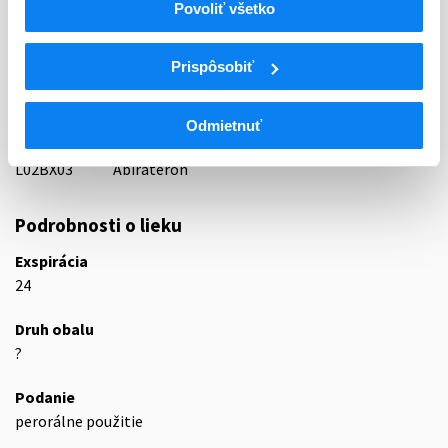
Povoliť všetko
44 - CYTOSTATICA
ATC
Prispôsobiť
L
Cytostatiká a imunomodulátory
L02
Endokrinná liečba
L02B
Antagonisty hormónov a príbuzné liečivá
Odmietnuť
L02BX
Iné antagonisty hormónov a príbuzné liečivá
L02BX03
Abirateron
Podrobnosti o lieku
Exspirácia
24
Druh obalu
?
Podanie
perorálne použitie