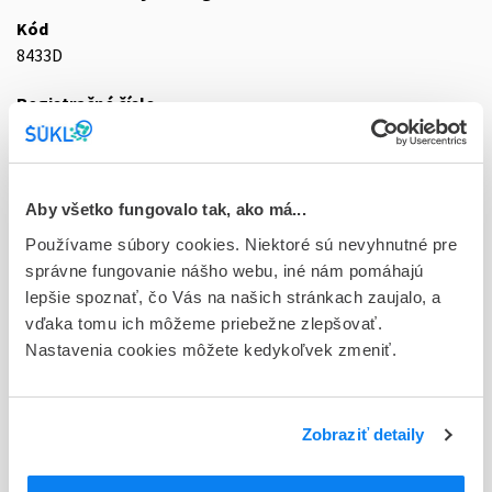
Kód
8433D
Registračné číslo
44/0227/21-S
Doplnok
tbl flm 60x500 mg (blis.PVC/PVDC/Al - priehľadné)
Aby všetko fungovalo tak, ako má...
Používame súbory cookies. Niektoré sú nevyhnutné pre
Stav
správne fungovanie nášho webu, iné nám pomáhajú
D - Registrácia bez obmedzenia platnosti
lepšie spoznať, čo Vás na našich stránkach zaujalo, a
vďaka tomu ich môžeme priebežne zlepšovať.
Typ registračnej procedúry
Nastavenia cookies môžete kedykoľvek zmeniť.
Decentralizovaná
Držiteľ, krajina
Glenmark Pharmaceuticals s.r.o., Česká republika
Zobraziť detaily
Indikačná skupina