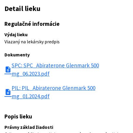
Detail lieku
Regulačné informácie
Výdaj lieku
Viazaný na lekársky predpis
Dokumenty
SPC: SPC_Abiraterone Glenmark 500
description
mg_06.2023.pdf
PIL: PIL_Abiraterone Glenmark 500
description
mg_01.2024.pdf
Popis lieku
Právny základ žiadosti