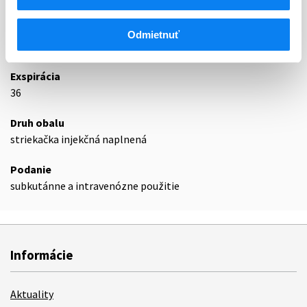
L03AA02
Filgrastim
Odmietnuť
Podrobnosti o lieku
Exspirácia
36
Druh obalu
striekačka injekčná naplnená
Podanie
subkutánne a intravenózne použitie
Informácie
Aktuality