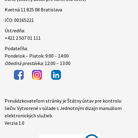
Kvetná 11 825 08 Bratislava
IČO: 00165221
Ústredňa:
+421 2 507 01 111
Podateľňa:
Pondelok – Piatok: 9:00 – 14:00
Obedná prestávka:
12:00 – 13:00
Prevádzkovateľom stránky je Štátny ústav pre kontrolu
Items
liečiv. Vytvorené v súlade s Jednotným dizajn manuálom
elektronických služieb.
Verzia 1.0