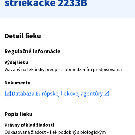
striekačke 2233B
Detail lieku
Regulačné informácie
Výdaj lieku
Viazaný na lekársky predpis s obmedzením predpisovania
Dokumenty
open_in_new
Databáza Európskej liekovej agentúry
Popis lieku
Právny základ žiadosti
Odkazovaná žiadost - liek podobný s biologickým