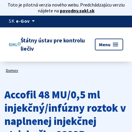
Toto je pilotná verzia nového webu. Predchádzajúcu verziu
nájdete na
povodny.sukl.sk
arrow_drop_down
SK
e-Gov
Štátny ústav pre kontrolu
menu
Menu
liečiv
Domov
Accofil 48 MU/0,5 ml
injekčný/infúzny roztok v
naplnenej injekčnej