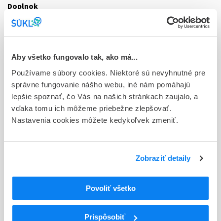
Doplnok
sol ijf 5x0,5 ml (striek.inj.napl.skl.)
Stav
E - EU registrácia
Aby všetko fungovalo tak, ako má...
Typ registračnej procedúry
Používame súbory cookies. Niektoré sú nevyhnutné pre
Európska
správne fungovanie nášho webu, iné nám pomáhajú
lepšie spoznať, čo Vás na našich stránkach zaujalo, a
Držiteľ, krajina
vďaka tomu ich môžeme priebežne zlepšovať.
Accord Healthcare S.L.U, Španielsko
Nastavenia cookies môžete kedykoľvek zmeniť.
Indikačná skupina
59 - IMMUNOPRAEPARATA
Zobraziť detaily
ATC
L
Cytostatiká a imunomodulátory
Povoliť všetko
L03
Imunomodulátory/-stimulanciá (zmena WHO)
L03A
Imunostimulanciá (zmena WHO)
Prispôsobiť
L03AA
Faktory stimulujúce kolónie