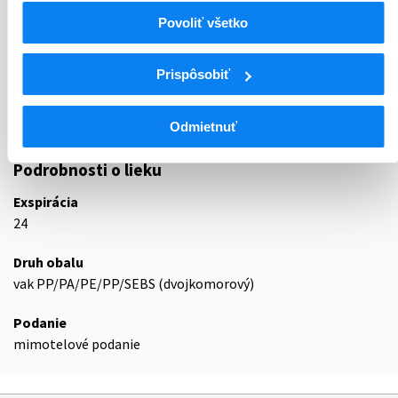
Povoliť všetko
ATC
B
KRV A KRVOTVORNÉ ORGÁNY
Prispôsobiť
B05
NÁHRADY KRVI A PERFÚZNE ROZTOKY
B05Z
LIEČIVÁ NA HEMODIALÝZU A HEMOFILTRÁCIU
B05ZB
Hemofiltráty
Odmietnuť
Podrobnosti o lieku
Exspirácia
24
Druh obalu
vak PP/PA/PE/PP/SEBS (dvojkomorový)
Podanie
mimotelové podanie