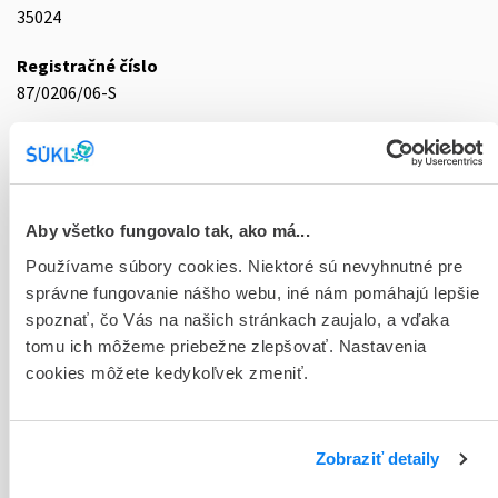
35024
Registračné číslo
87/0206/06-S
Doplnok
sol hhh 2x5000 ml (3750 ml+1250 ml) (vak
PP/PA/PE/PP/SEBS dvojkomorový)
Aby všetko fungovalo tak, ako má...
Stav
Používame súbory cookies. Niektoré sú nevyhnutné pre
D - Registrácia bez obmedzenia platnosti
správne fungovanie nášho webu, iné nám pomáhajú lepšie
Typ registračnej procedúry
spoznať, čo Vás na našich stránkach zaujalo, a vďaka
Vzájomné uznávanie (mutual recognition proc.)
tomu ich môžeme priebežne zlepšovať. Nastavenia
cookies môžete kedykoľvek zmeniť.
Držiteľ, krajina
Nikkiso Belgium, Belgicko
Zobraziť detaily
Indikačná skupina
87 - VARIA I