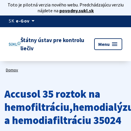
Toto je pilotná verzia nového webu. Predchádzajúcu verziu
nájdete na
povodny.sukl.sk
arrow_drop_down
SK
e-Gov
Štátny ústav pre kontrolu
menu
Menu
liečiv
Domov
Accusol 35 roztok na
hemofiltráciu,hemodialýz
a hemodiafiltráciu 35024