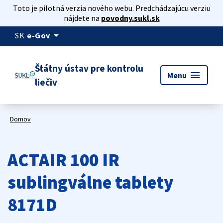
Toto je pilotná verzia nového webu. Predchádzajúcu verziu
nájdete na
povodny.sukl.sk
arrow_drop_down
SK
e-Gov
Štátny ústav pre kontrolu
menu
Menu
liečiv
Domov
ACTAIR 100 IR
sublingválne tablety
8171D