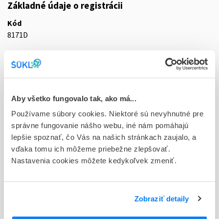
Základné údaje o registrácii
Kód
8171D
Registračné číslo
59/0208/21-S
Doplnok
Aby všetko fungovalo tak, ako má...
tbl slg 3x100 IR (blis.OPA/Al/PVC/Al)
Používame súbory cookies. Niektoré sú nevyhnutné pre
Stav
správne fungovanie nášho webu, iné nám pomáhajú
D - Registrácia bez obmedzenia platnosti
lepšie spoznať, čo Vás na našich stránkach zaujalo, a
vďaka tomu ich môžeme priebežne zlepšovať.
Typ registračnej procedúry
Nastavenia cookies môžete kedykoľvek zmeniť.
Decentralizovaná
Držiteľ, krajina
Zobraziť detaily
STALLERGENES, Francúzsko