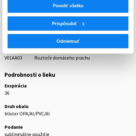
Indikačná skupina
Povoliť všetko
59 - IMMUNOPRAEPARATA
ATC
Prispôsobiť
V
Rôzne (vária)
V01
Alergény
Odmietnuť
V01A
Alergény
V01AA
Extrakty alergénov
V01AA03
Roztoče domáceho prachu
Podrobnosti o lieku
Exspirácia
36
Druh obalu
blister OPA/Al/PVC/Al
Podanie
sublingválne použitie