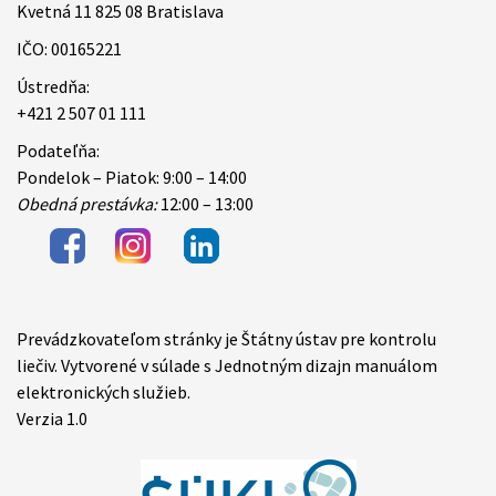
Kvetná 11 825 08 Bratislava
IČO: 00165221
Ústredňa:
+421 2 507 01 111
Podateľňa:
Pondelok – Piatok: 9:00 – 14:00
Obedná prestávka:
12:00 – 13:00
Prevádzkovateľom stránky je Štátny ústav pre kontrolu
Items
liečiv. Vytvorené v súlade s Jednotným dizajn manuálom
elektronických služieb.
Verzia 1.0