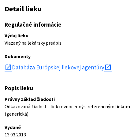
Detail lieku
Regulačné informácie
Výdaj lieku
Viazaný na lekársky predpis
Dokumenty
open_in_new
Databáza Európskej liekovej agentúry
Popis lieku
Právny základ žiadosti
Odkazovaná žiadost - liek rovnocenný s referencným liekom
(generická)
Vydané
13.03.2013