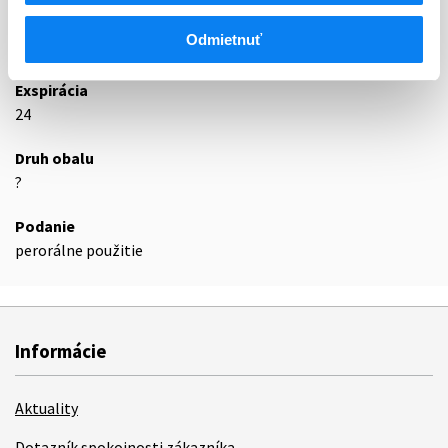
Odmietnuť
Podrobnosti o lieku
Exspirácia
24
Druh obalu
?
Podanie
perorálne použitie
Informácie
Aktuality
Dotazník spokojnosti zákazníka