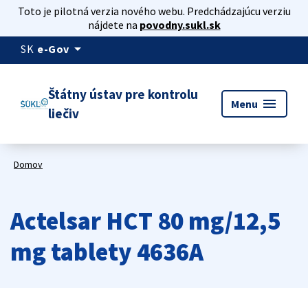
Toto je pilotná verzia nového webu. Predchádzajúcu verziu
nájdete na
povodny.sukl.sk
arrow_drop_down
SK
e-Gov
Štátny ústav pre kontrolu
menu
Menu
liečiv
Domov
Actelsar HCT 80 mg/12,5
mg tablety 4636A