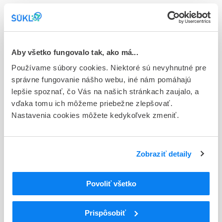
E - EU registrácia
Typ registračnej procedúry
Európska
Aby všetko fungovalo tak, ako má...
Držiteľ, krajina
Používame súbory cookies. Niektoré sú nevyhnutné pre
Actavis Group PTC ehf., Island
správne fungovanie nášho webu, iné nám pomáhajú
lepšie spoznať, čo Vás na našich stránkach zaujalo, a
Indikačná skupina
vďaka tomu ich môžeme priebežne zlepšovať.
58 - HYPOTENSIVA
Nastavenia cookies môžete kedykoľvek zmeniť.
ATC
C
KARDIOVASKULÁRNY SYSTÉM
LIEČIVÁ S ÚČINKOM NA RENÍN-
Zobraziť detaily
C09
ANGIOTENZÍNOVÝ SYSTÉM
BLOKÁTORY RECEPTOROV ANGIOTENZÍNU II
C09D
Povoliť všetko
(ARBs), KOMBINÁCIE
Blokátory receptorov angiotenzínu II (ARBs) a
C09DA
diuretiká
Prispôsobiť
C09DA07
Telmisartan a diuretiká