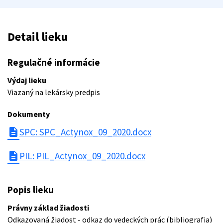
Detail lieku
Regulačné informácie
Výdaj lieku
Viazaný na lekársky predpis
Dokumenty
description
SPC: SPC_Actynox_09_2020.docx
description
PIL: PIL_Actynox_09_2020.docx
Popis lieku
Právny základ žiadosti
Odkazovaná žiadost - odkaz do vedeckých prác (bibliografia)