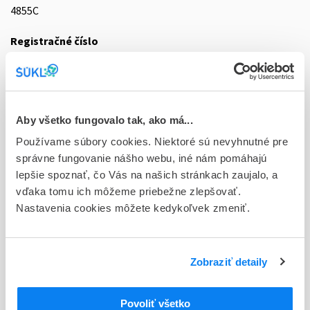
4855C
Registračné číslo
05/0234/17-S
Doplnok
gas mcp 5 l (fľ.Al bez regulátora tlaku)
Aby všetko fungovalo tak, ako má...
Stav
Používame súbory cookies. Niektoré sú nevyhnutné pre
D - Registrácia bez obmedzenia platnosti
správne fungovanie nášho webu, iné nám pomáhajú
lepšie spoznať, čo Vás na našich stránkach zaujalo, a
Typ registračnej procedúry
vďaka tomu ich môžeme priebežne zlepšovať.
Vzájomné uznávanie (mutual recognition proc.)
Nastavenia cookies môžete kedykoľvek zmeniť.
Držiteľ, krajina
Air Products Slovakia s r.o., Slovensko
Zobraziť detaily
Indikačná skupina
05 - ANAESTHETICA (CELKOVÉ)
Povoliť všetko