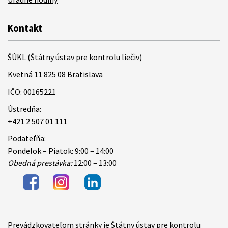
Kontakt
ŠÚKL (Štátny ústav pre kontrolu liečiv)
Kvetná 11 825 08 Bratislava
IČO: 00165221
Ústredňa:
+421 2 507 01 111
Podateľňa:
Pondelok – Piatok: 9:00 – 14:00
Obedná prestávka:
12:00 – 13:00
Prevádzkovateľom stránky je Štátny ústav pre kontrolu
Items