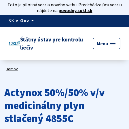
Toto je pilotná verzia nového webu. Predchádzajúcu verziu
nájdete na
povodny.sukl.sk
arrow_drop_down
SK
e-Gov
Štátny ústav pre kontrolu
menu
Menu
liečiv
Domov
Actynox 50%/50% v/v
medicinálny plyn
stlačený 4855C