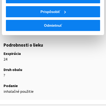
ATC
N
Centrálna nervová sústava
Prispôsobiť
N01
Anestetiká
N01A
Celkové anestetiká
Odmietnuť
N01AX
Iné celkové anestetiká
N01AX63
Oxid dusný, kombinácie
Podrobnosti o lieku
Exspirácia
24
Druh obalu
?
Podanie
inhalačné použitie