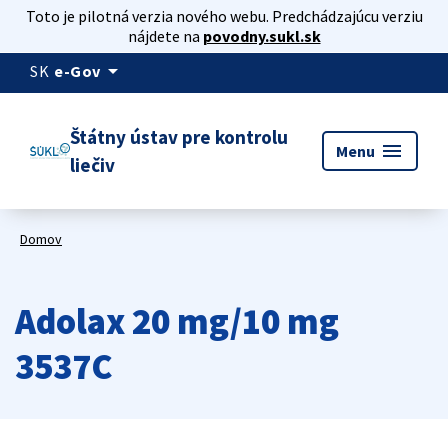
Toto je pilotná verzia nového webu. Predchádzajúcu verziu
nájdete na
povodny.sukl.sk
arrow_drop_down
SK
e-Gov
Štátny ústav pre kontrolu
menu
Menu
liečiv
Domov
Adolax 20 mg/10 mg
3537C