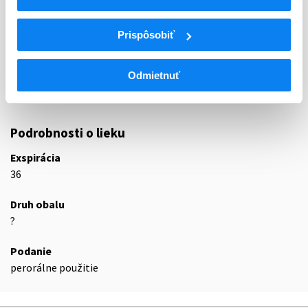
ATC
N
Centrálna nervová sústava
Prispôsobiť
N02
Analgetiká
N02A
Opioidné analgetiká (anodyná)
Odmietnuť
N02AA
Prírodné ópiové alkaloidy
N02AA55
Oxykodón a naloxón
Podrobnosti o lieku
Exspirácia
36
Druh obalu
?
Podanie
perorálne použitie