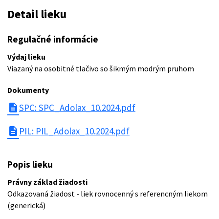
Detail lieku
Regulačné informácie
Výdaj lieku
Viazaný na osobitné tlačivo so šikmým modrým pruhom
Dokumenty
description
SPC: SPC_Adolax_10.2024.pdf
description
PIL: PIL_Adolax_10.2024.pdf
Popis lieku
Právny základ žiadosti
Odkazovaná žiadost - liek rovnocenný s referencným liekom
(generická)