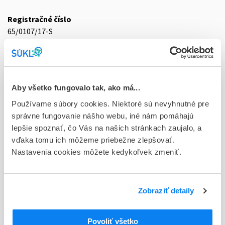
Registračné číslo
65/0107/17-S
Doplnok
tbl plg 56x1x20 mg/10 mg (blis.PVC/PVDC/PET/Al-
jednotliv.bal.)
Aby všetko fungovalo tak, ako má...
Stav
Používame súbory cookies. Niektoré sú nevyhnutné pre
D - Registrácia bez obmedzenia platnosti
správne fungovanie nášho webu, iné nám pomáhajú
lepšie spoznať, čo Vás na našich stránkach zaujalo, a
Typ registračnej procedúry
vďaka tomu ich môžeme priebežne zlepšovať.
Decentralizovaná
Nastavenia cookies môžete kedykoľvek zmeniť.
Držiteľ, krajina
KRKA, d.d., Novo mesto, Slovinsko
Zobraziť detaily
Indikačná skupina
65 - ANALGETICA - ANODYNA
Povoliť všetko