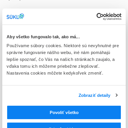
Doplnok
tbl obd 60x100 mg (liek.skl.)
Stav
D - Registrácia bez obmedzenia platnosti
Aby všetko fungovalo tak, ako má...
Používame súbory cookies. Niektoré sú nevyhnutné pre
Typ registračnej procedúry
správne fungovanie nášho webu, iné nám pomáhajú
Národná
lepšie spoznať, čo Vás na našich stránkach zaujalo, a
vďaka tomu ich môžeme priebežne zlepšovať.
Držiteľ, krajina
Nastavenia cookies môžete kedykoľvek zmeniť.
Zentiva a.s., Slovensko
Indikačná skupina
83 - VASODILATANTIA
Zobraziť detaily
ATC
Povoliť všetko
C
KARDIOVASKULÁRNY SYSTÉM
C04
PERIFÉRNE VAZODILATANCIÁ
C04A
PERIFÉRNE VAZODILATANCIÁ