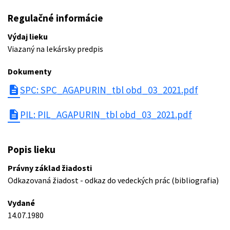
Regulačné informácie
Výdaj lieku
Viazaný na lekársky predpis
Dokumenty
description
SPC: SPC_AGAPURIN_tbl obd_03_2021.pdf
description
PIL: PIL_AGAPURIN_tbl obd_03_2021.pdf
Popis lieku
Právny základ žiadosti
Odkazovaná žiadost - odkaz do vedeckých prác (bibliografia)
Vydané
14.07.1980