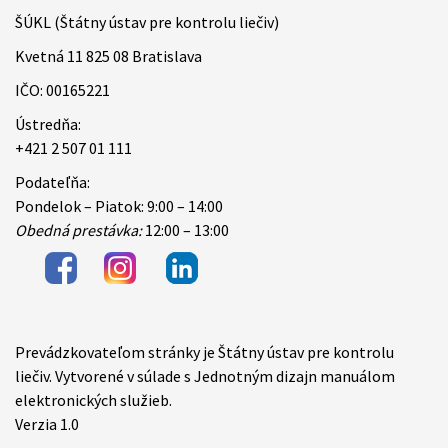
ŠÚKL (Štátny ústav pre kontrolu liečiv)
Kvetná 11 825 08 Bratislava
IČO: 00165221
Ústredňa:
+421 2 507 01 111
Podateľňa:
Pondelok – Piatok: 9:00 – 14:00
Obedná prestávka:
12:00 – 13:00
Prevádzkovateľom stránky je Štátny ústav pre kontrolu
Items
liečiv. Vytvorené v súlade s Jednotným dizajn manuálom
elektronických služieb.
Verzia 1.0