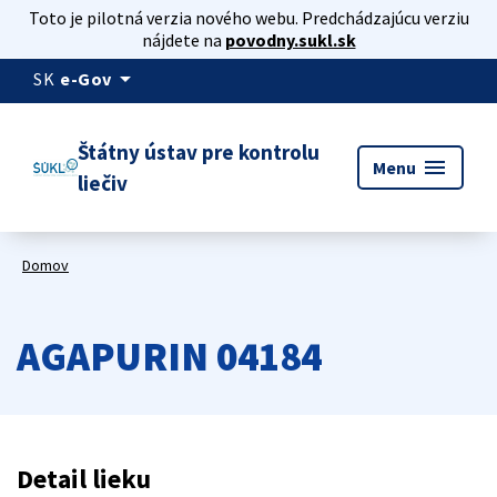
Toto je pilotná verzia nového webu. Predchádzajúcu verziu
nájdete na
povodny.sukl.sk
arrow_drop_down
SK
e-Gov
Štátny ústav pre kontrolu
menu
Menu
liečiv
Domov
AGAPURIN 04184
Detail lieku