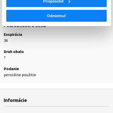
Prispôsobiť
C04AD
Deriváty purínu
C04AD03
Pentoxifylín
Odmietnuť
Podrobnosti o lieku
Exspirácia
36
Druh obalu
?
Podanie
perorálne použitie
Informácie