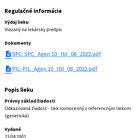
Regulačné informácie
Výdaj lieku
Viazaný na lekársky predpis
Dokumenty
description
SPC: SPC_Agen 10_tbl_08_2022.pdf
description
PIL: PIL_Agen 10_tbl_08_2022.pdf
Popis lieku
Právny základ žiadosti
Odkazovaná žiadost - liek rovnocenný s referencným liekom
(generická)
Vydané
23.04.2001