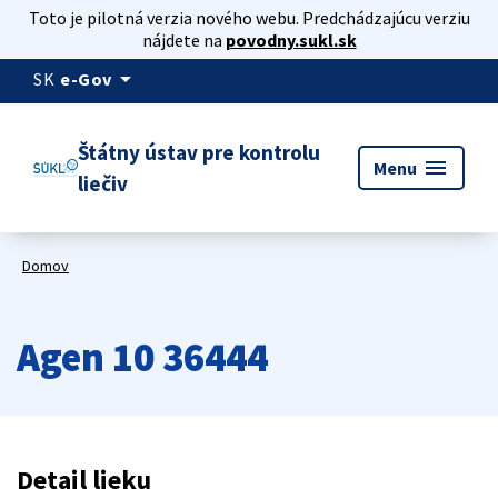
Toto je pilotná verzia nového webu. Predchádzajúcu verziu
nájdete na
povodny.sukl.sk
arrow_drop_down
SK
e-Gov
Štátny ústav pre kontrolu
menu
Menu
liečiv
Domov
Agen 10 36444
Detail lieku