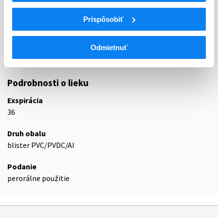
SELEKTÍVNE BLOKÁTORY KALCIOVÉHO
Prispôsobiť
C08C
KANÁLA S PREVAŽNE VASKULÁRNYM
ÚČINKOM
C08CA
Dihydropyridínové deriváty
Odmietnuť
C08CA01
Amlodipín
Podrobnosti o lieku
Exspirácia
36
Druh obalu
blister PVC/PVDC/Al
Podanie
perorálne použitie