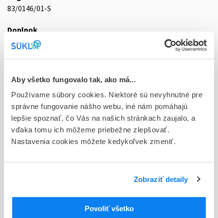
83/0146/01-S
Doplnok
tbl 90x10 mg (blis. PVC/PVDC/Al)
Stav
D - Registrácia bez obmedzenia platnosti
Aby všetko fungovalo tak, ako má...
Používame súbory cookies. Niektoré sú nevyhnutné pre
Typ registračnej procedúry
správne fungovanie nášho webu, iné nám pomáhajú
Národná
lepšie spoznať, čo Vás na našich stránkach zaujalo, a
Držiteľ, krajina
vďaka tomu ich môžeme priebežne zlepšovať.
Zentiva, k.s., Česká republika
Nastavenia cookies môžete kedykoľvek zmeniť.
Indikačná skupina
83 - VASODILATANTIA
Zobraziť detaily
ATC
C
KARDIOVASKULÁRNY SYSTÉM
Povoliť všetko
C08
BLOKÁTORY KALCIOVÉHO KANÁLA