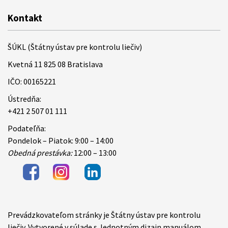
Kontakt
ŠÚKL (Štátny ústav pre kontrolu liečiv)
Kvetná 11 825 08 Bratislava
IČO: 00165221
Ústredňa:
+421 2 507 01 111
Podateľňa:
Pondelok – Piatok: 9:00 – 14:00
Obedná prestávka:
12:00 – 13:00
Prevádzkovateľom stránky je Štátny ústav pre kontrolu
Items
liečiv. Vytvorené v súlade s Jednotným dizajn manuálom