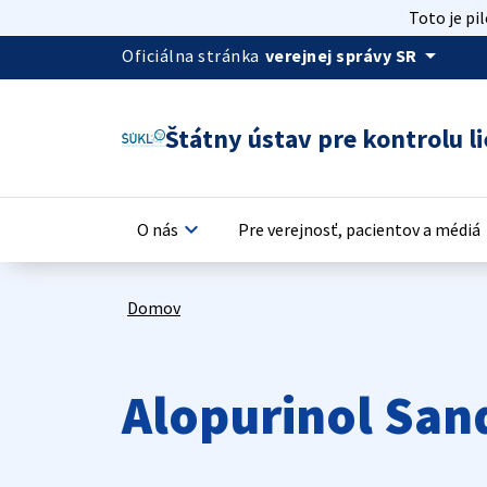
Toto je pi
arrow_drop_down
Oficiálna stránka
verejnej správy SR
Štátny ústav pre kontrolu li
keyboard_arrow_down
keyb
O nás
Pre verejnosť, pacientov a médiá
Domov
Alopurinol San