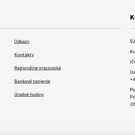
K
Odkazy
ŠÚ
Kv
Kontakty
IČ
Regionálne pracoviská
Ús
+4
Bankové spojenie
Po
Úradné hodiny
Po
Ob