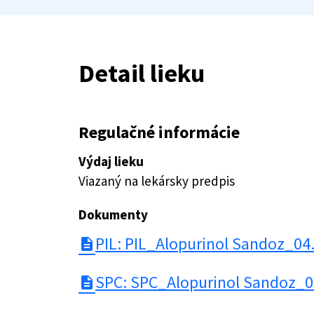
Detail lieku
Regulačné informácie
Výdaj lieku
Viazaný na lekársky predpis
Dokumenty
PIL: PIL_Alopurinol Sandoz_04
description
SPC: SPC_Alopurinol Sandoz_0
description