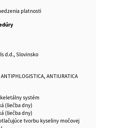
medzenia platnosti
cedúry
 d.d., Slovinsko
, ANTIPHLOGISTICA, ANTIURATICA
keletálny systém
ká (liečba dny)
ká (liečba dny)
otlačujúce tvorbu kyseliny močovej