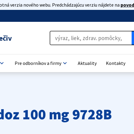
lotná verzia nového webu. Predchádzajúcu verziu nájdete na
povod
ečiv
oard_arrow_down
keyboard_arrow_down
Pre odborníkov a firmy
Aktuality
Kontakty
doz 100 mg 9728B