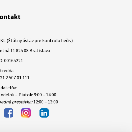
ontakt
KL (Štátny ústav pre kontrolu liečiv)
etná 11 825 08 Bratislava
O: 00165221
tredňa:
21 2 507 01 111
dateľňa:
ndelok – Piatok: 9:00 – 14:00
edná prestávka:
12:00 – 13:00