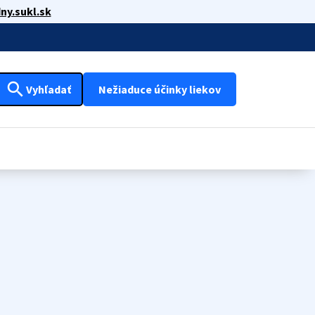
ny.sukl.sk
search
Vyhľadať
Nežiaduce účinky liekov