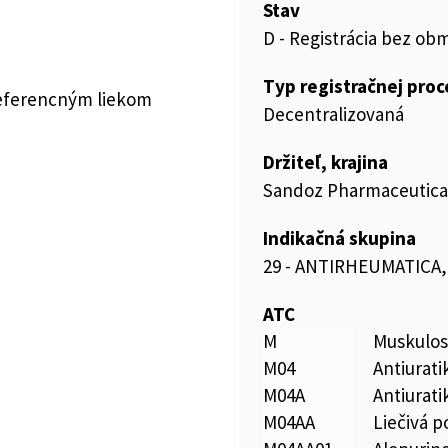
Stav
D - Registrácia bez ob
Typ registračnej pro
referencným liekom
Decentralizovaná
Držiteľ, krajina
Sandoz Pharmaceuticals
Indikačná skupina
29 - ANTIRHEUMATICA
ATC
M
Muskulos
M04
Antiurati
M04A
Antiurati
M04AA
Liečivá p