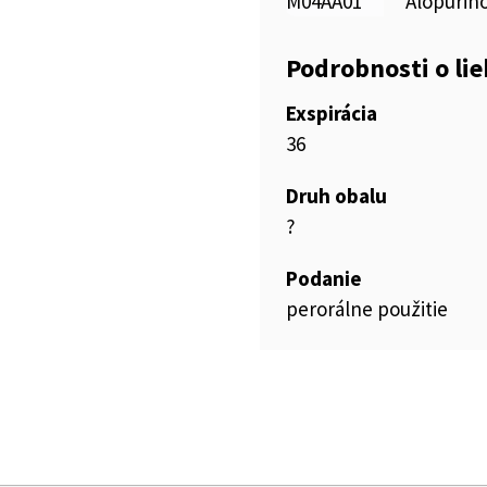
M04AA01
Alopurino
Podrobnosti o li
Exspirácia
36
Druh obalu
?
Podanie
perorálne použitie