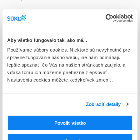
Doplnok
con inf 10x0,2 ml/0,1 mg (amp.skl.)
Stav
D - Registrácia bez obmedzenia platnosti
Aby všetko fungovalo tak, ako má...
Používame súbory cookies. Niektoré sú nevyhnutné pre
Typ registračnej procedúry
správne fungovanie nášho webu, iné nám pomáhajú
Národná
lepšie spoznať, čo Vás na našich stránkach zaujalo, a
vďaka tomu ich môžeme priebežne zlepšovať.
Držiteľ, krajina
Nastavenia cookies môžete kedykoľvek zmeniť.
Zentiva, k.s., Česká republika
Indikačná skupina
83 - VASODILATANTIA
Zobraziť detaily
ATC
Povoliť všetko
C
KARDIOVASKULÁRNY SYSTÉM
C01
KARDIAKÁ
C01E
INÉ KARDIAKÁ