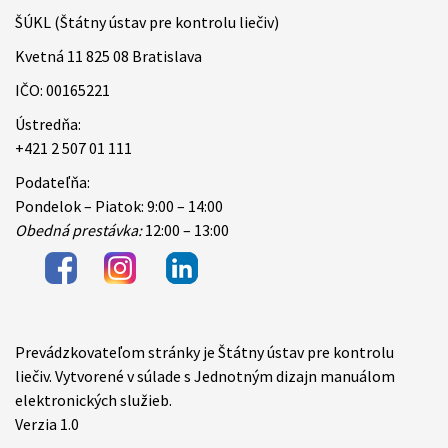
ŠÚKL (Štátny ústav pre kontrolu liečiv)
Kvetná 11 825 08 Bratislava
IČO: 00165221
Ústredňa:
+421 2 507 01 111
Podateľňa:
Pondelok – Piatok: 9:00 – 14:00
Obedná prestávka:
12:00 – 13:00
Prevádzkovateľom stránky je Štátny ústav pre kontrolu
Items
liečiv. Vytvorené v súlade s Jednotným dizajn manuálom
elektronických služieb.
Verzia 1.0