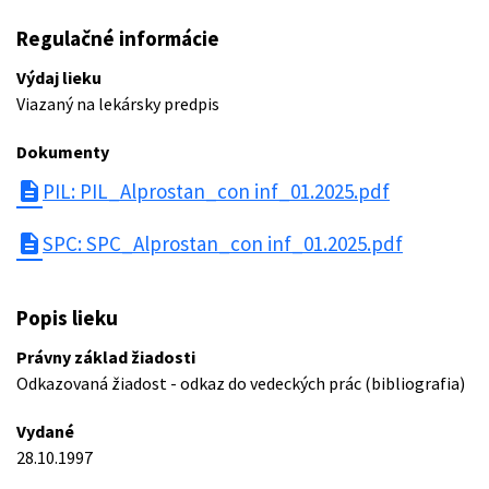
Regulačné informácie
Výdaj lieku
Viazaný na lekársky predpis
Dokumenty
description
PIL: PIL_Alprostan_con inf_01.2025.pdf
description
SPC: SPC_Alprostan_con inf_01.2025.pdf
Popis lieku
Právny základ žiadosti
Odkazovaná žiadost - odkaz do vedeckých prác (bibliografia)
Vydané
28.10.1997