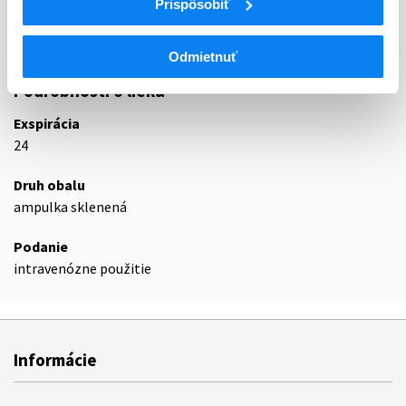
Prispôsobiť
C01EA
Prostaglandíny
C01EA01
Alprostadil
Odmietnuť
Podrobnosti o lieku
Exspirácia
24
Druh obalu
ampulka sklenená
Podanie
intravenózne použitie
Informácie