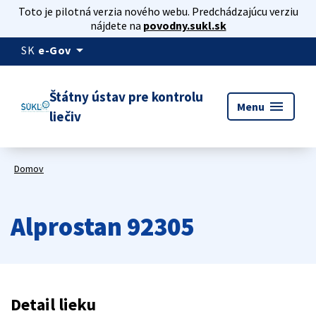
Toto je pilotná verzia nového webu. Predchádzajúcu verziu
nájdete na
povodny.sukl.sk
arrow_drop_down
SK
e-Gov
Štátny ústav pre kontrolu
menu
Menu
liečiv
Domov
Alprostan 92305
Detail lieku