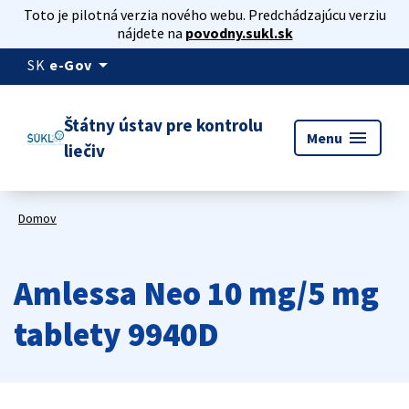
Toto je pilotná verzia nového webu. Predchádzajúcu verziu
nájdete na
povodny.sukl.sk
arrow_drop_down
SK
e-Gov
Štátny ústav pre kontrolu
menu
Menu
liečiv
Domov
Amlessa Neo 10 mg/5 mg
tablety 9940D