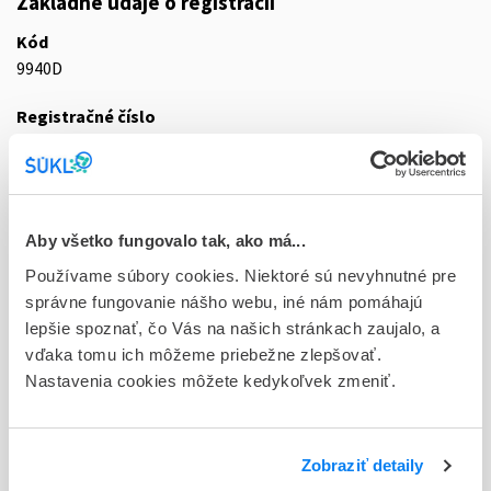
Základné údaje o registrácii
Kód
9940D
Registračné číslo
58/0068/22-S
Doplnok
tbl 90x10 mg/5 mg (blis.OPA/Al/PVC//Al)
Aby všetko fungovalo tak, ako má...
Stav
Používame súbory cookies. Niektoré sú nevyhnutné pre
R - Aktuálna registrácia
správne fungovanie nášho webu, iné nám pomáhajú
lepšie spoznať, čo Vás na našich stránkach zaujalo, a
Typ registračnej procedúry
vďaka tomu ich môžeme priebežne zlepšovať.
Decentralizovaná
Nastavenia cookies môžete kedykoľvek zmeniť.
Držiteľ, krajina
KRKA, d.d., Novo mesto, Slovinsko
Zobraziť detaily
Indikačná skupina