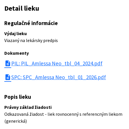
Detail lieku
Regulačné informácie
Výdaj lieku
Viazaný na lekársky predpis
Dokumenty
description
PIL: PIL_Amlessa Neo_tbl_04_2024.pdf
description
SPC: SPC_Amlessa Neo_tbl_01_2026.pdf
Popis lieku
Právny základ žiadosti
Odkazovaná žiadost - liek rovnocenný s referencným liekom
(generická)