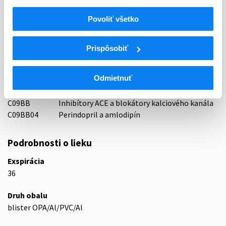
58 - HYPOTENSIVA
Povoliť všetko
ATC
C
KARDIOVASKULÁRNY SYSTÉM
Prispôsobiť
LIEČIVÁ S ÚČINKOM NA RENÍN-
C09
ANGIOTENZÍNOVÝ SYSTÉM
Odmietnuť
INHIBÍTORY ENZÝMU KONVERTUJÚCEHO
C09B
ANGIOTENZÍN, KOMBINÁCIE
C09BB
Inhibítory ACE a blokátory kalciového kanála
C09BB04
Perindopril a amlodipín
Podrobnosti o lieku
Exspirácia
36
Druh obalu
blister OPA/Al/PVC/Al