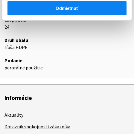
Podrobnosti o lieku
Odmietnuť
Exspirácia
24
Druh obalu
fľaša HDPE
Podanie
perorálne použitie
Informácie
Aktuality
Dotazník spokojnosti zákazníka