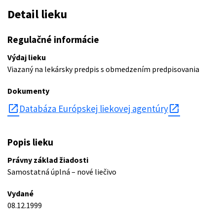
Detail lieku
Regulačné informácie
Výdaj lieku
Viazaný na lekársky predpis s obmedzením predpisovania
Dokumenty
open_in_new
Databáza Európskej liekovej agentúry
Popis lieku
Právny základ žiadosti
Samostatná úplná – nové liečivo
Vydané
08.12.1999