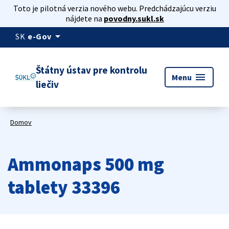
Toto je pilotná verzia nového webu. Predchádzajúcu verziu
nájdete na
povodny.sukl.sk
arrow_drop_down
SK
e-Gov
Štátny ústav pre kontrolu
menu
Menu
liečiv
Domov
Ammonaps 500 mg
tablety 33396