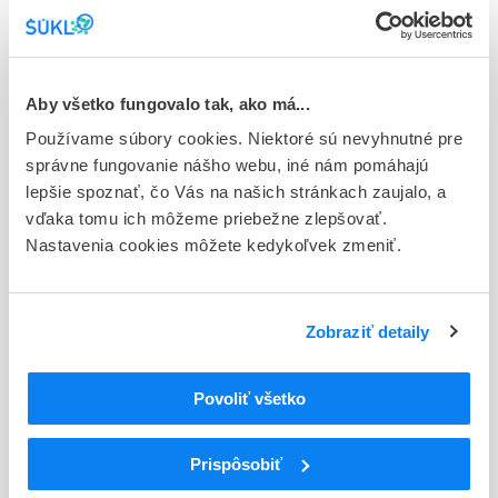
Typ registračnej procedúry
Európska
Aby všetko fungovalo tak, ako má...
Držiteľ, krajina
Immedica Pharma AB, Švédsko
Používame súbory cookies. Niektoré sú nevyhnutné pre
správne fungovanie nášho webu, iné nám pomáhajú
Indikačná skupina
lepšie spoznať, čo Vás na našich stránkach zaujalo, a
80 - HEPATICA
vďaka tomu ich môžeme priebežne zlepšovať.
Nastavenia cookies môžete kedykoľvek zmeniť.
ATC
A
TRÁVIACI TRAKT A METABOLIZMUS
INÉ LIEČIVÁ PRE TRÁVIACI TRAKT A
A16
Zobraziť detaily
METABOLIZMUS
INÉ LIEČIVÁ PRE TRÁVIACI TRAKT A
A16A
METABOLIZMUS
Povoliť všetko
Rôzne liečivá tráviaceho traktu a
A16AX
metabolizmu
Prispôsobiť
A16AX03
Nátriumfenylbutyrát