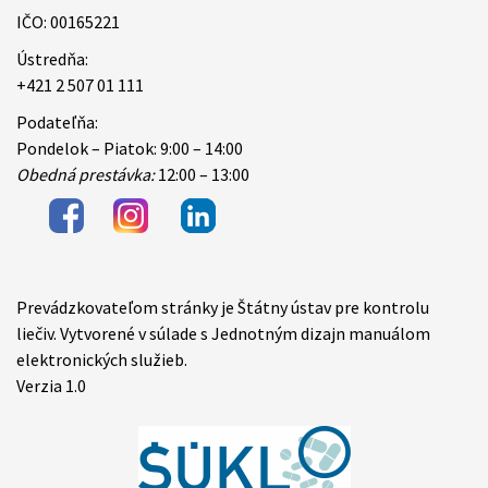
IČO: 00165221
Ústredňa:
+421 2 507 01 111
Podateľňa:
Pondelok – Piatok: 9:00 – 14:00
Obedná prestávka:
12:00 – 13:00
Prevádzkovateľom stránky je Štátny ústav pre kontrolu
Items
liečiv. Vytvorené v súlade s Jednotným dizajn manuálom
elektronických služieb.
Verzia 1.0