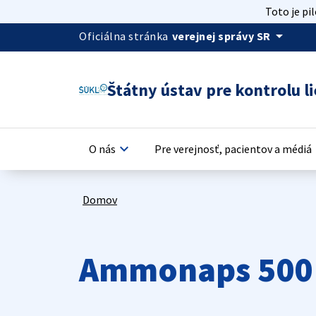
Toto je pi
arrow_drop_down
Oficiálna stránka
verejnej správy SR
Štátny ústav pre kontrolu li
keyboard_arrow_down
keyb
O nás
Pre verejnosť, pacientov a médiá
Domov
Ammonaps 500 