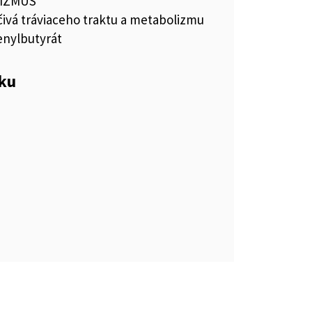
IZMUS
čivá tráviaceho traktu a metabolizmu
enylbutyrát
eku