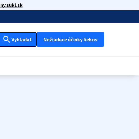
ny.sukl.sk
search
Vyhľadať
Nežiaduce účinky liekov