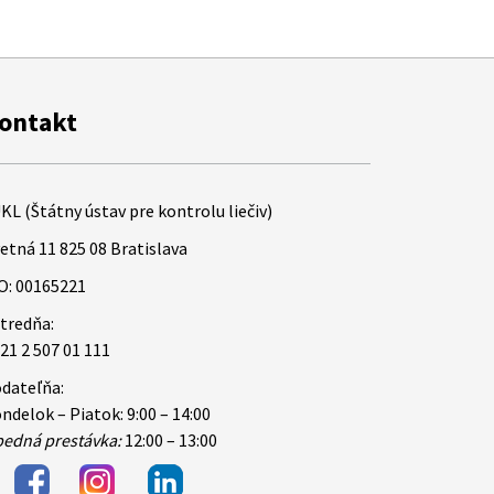
ontakt
KL (Štátny ústav pre kontrolu liečiv)
etná 11 825 08 Bratislava
O: 00165221
tredňa:
21 2 507 01 111
dateľňa:
ndelok – Piatok: 9:00 – 14:00
edná prestávka:
12:00 – 13:00