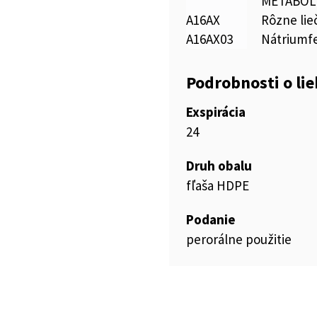
METABOL
A16AX
Rôzne lie
A16AX03
Nátriumf
Podrobnosti o li
Exspirácia
24
Druh obalu
fľaša HDPE
Podanie
perorálne použitie