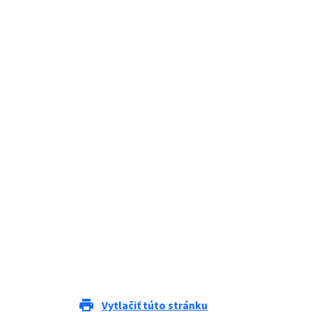
print
Vytlačiť túto stránku