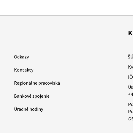
K
Odkazy
ŠÚ
Kv
Kontakty
IČ
Regionálne pracoviská
Ús
+4
Bankové spojenie
Po
Úradné hodiny
Po
Ob