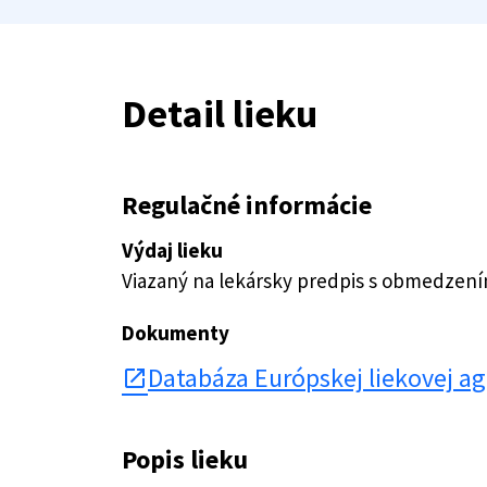
Detail lieku
Regulačné informácie
Výdaj lieku
Viazaný na lekársky predpis s obmedzen
Dokumenty
Databáza Európskej liekovej a
open_in_new
Popis lieku