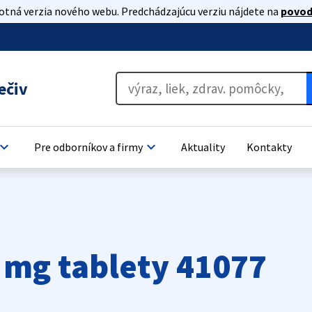
lotná verzia nového webu. Predchádzajúcu verziu nájdete na
povod
ečiv
oard_arrow_down
keyboard_arrow_down
Pre odborníkov a firmy
Aktuality
Kontakty
mg tablety 41077