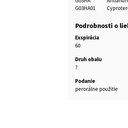
G03HA
Antiandr
G03HA01
Cyprote
Podrobnosti o li
Exspirácia
60
Druh obalu
?
Podanie
perorálne použitie