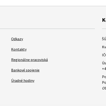
K
Odkazy
ŠÚ
Kv
Kontakty
IČ
Regionálne pracoviská
Ús
+4
Bankové spojenie
Po
Úradné hodiny
Po
Ob