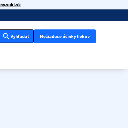
ny.sukl.sk
search
Vyhľadať
Nežiaduce účinky liekov