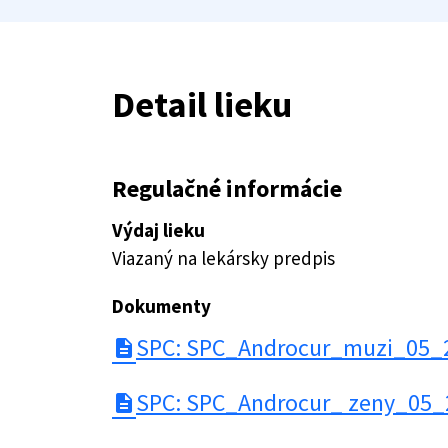
Detail lieku
Regulačné informácie
Výdaj lieku
Viazaný na lekársky predpis
Dokumenty
SPC: SPC_Androcur_muzi_05_
description
SPC: SPC_Androcur_ zeny_05_
description