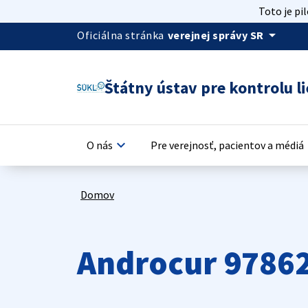
Toto je pi
arrow_drop_down
Oficiálna stránka
verejnej správy SR
Štátny ústav pre kontrolu li
keyboard_arrow_down
keyb
O nás
Pre verejnosť, pacientov a médiá
Domov
Androcur 9786