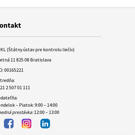
ontakt
KL (Štátny ústav pre kontrolu liečiv)
etná 11 825 08 Bratislava
O: 00165221
tredňa:
21 2 507 01 111
dateľňa:
ndelok – Piatok: 9:00 – 14:00
edná prestávka:
12:00 – 13:00