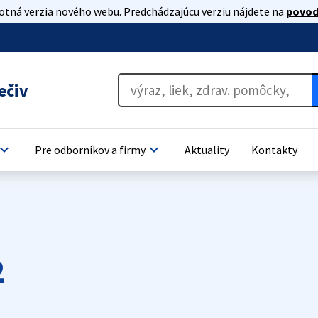
lotná verzia nového webu. Predchádzajúcu verziu nájdete na
povod
ečiv
oard_arrow_down
keyboard_arrow_down
Pre odborníkov a firmy
Aktuality
Kontakty
2