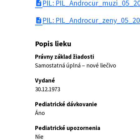
PIL: PIL_Androcur_muzi_05_2
description
PIL: PIL_Androcur_zeny_05_20
description
Popis lieku
Právny základ žiadosti
Samostatná úplná – nové liečivo
Vydané
30.12.1973
Pediatrické dávkovanie
Áno
Pediatrické upozornenia
Nie