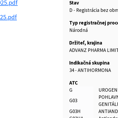
025.pdf
Stav
D - Registrácia bez ob
25.pdf
Typ registračnej pro
Národná
Držiteľ, krajina
ADVANZ PHARMA LIMIT
Indikačná skupina
34 - ANTIHORMONA
ATC
G
UROGENI
POHLAV
G03
GENITÁL
G03H
ANTIAN