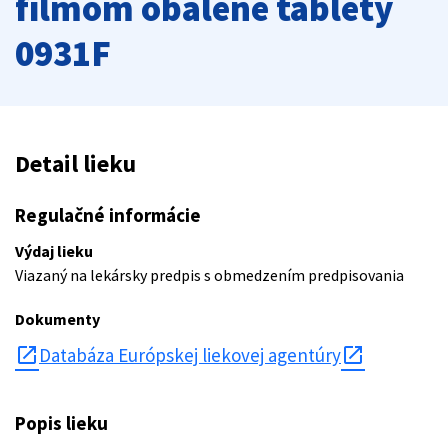
filmom obalené tablety
0931F
Detail lieku
Regulačné informácie
Výdaj lieku
Viazaný na lekársky predpis s obmedzením predpisovania
Dokumenty
open_in_new
Databáza Európskej liekovej agentúry
Popis lieku