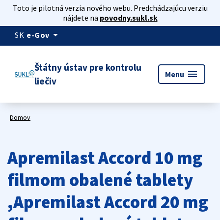
Toto je pilotná verzia nového webu. Predchádzajúcu verziu
nájdete na
povodny.sukl.sk
arrow_drop_down
SK
e-Gov
Štátny ústav pre kontrolu
menu
Menu
liečiv
Domov
Apremilast Accord 10 mg
filmom obalené tablety
,Apremilast Accord 20 mg