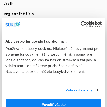
0931F
Registračné číslo
EU/1/24/1796/005
Doplnok
tbl flm 27(4x10 mg+23x20 mg) (blis.PVC/PVDC/Al)
Aby všetko fungovalo tak, ako má...
Stav
Používame súbory cookies. Niektoré sú nevyhnutné pre
E - EU registrácia
správne fungovanie nášho webu, iné nám pomáhajú
lepšie spoznať, čo Vás na našich stránkach zaujalo, a
Typ registračnej procedúry
vďaka tomu ich môžeme priebežne zlepšovať.
Európska
Nastavenia cookies môžete kedykoľvek zmeniť.
Držiteľ, krajina
Accord Healthcare S.L.U, Španielsko
Zobraziť detaily
Indikačná skupina
59 - IMMUNOPRAEPARATA
Povoliť všetko