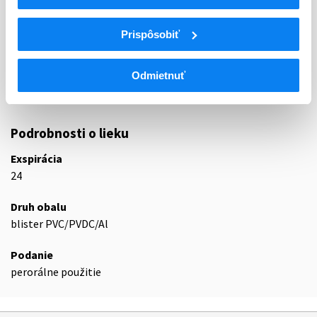
ATC
L
Cytostatiká a imunomodulátory
Prispôsobiť
L04
Imunosupresíva (zmena WHO)
L04A
Imunosupresíva (zmena WHO)
Odmietnuť
L04AA
Selektívne imunosupresíva (zmena WHO)
L04AA32
Apremilast
Podrobnosti o lieku
Exspirácia
24
Druh obalu
blister PVC/PVDC/Al
Podanie
perorálne použitie