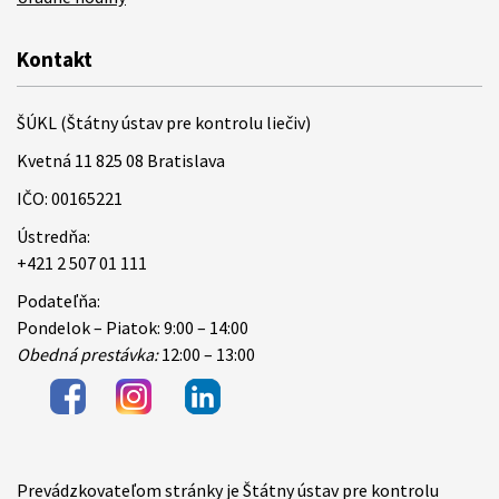
Kontakt
ŠÚKL (Štátny ústav pre kontrolu liečiv)
Kvetná 11 825 08 Bratislava
IČO: 00165221
Ústredňa:
+421 2 507 01 111
Podateľňa:
Pondelok – Piatok: 9:00 – 14:00
Obedná prestávka:
12:00 – 13:00
Prevádzkovateľom stránky je Štátny ústav pre kontrolu
Items