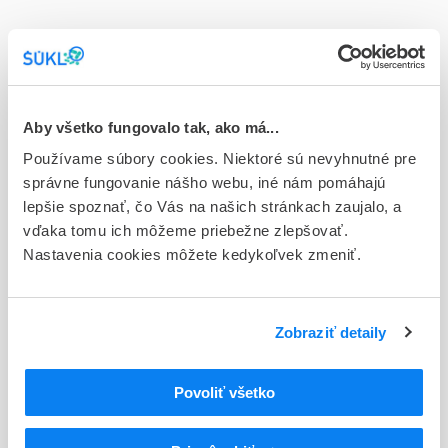
Doplnok
tbl flm 56x20 mg (blis.PVC/PVDC/Al)
Stav
E - EU registrácia
Aby všetko fungovalo tak, ako má...
Používame súbory cookies. Niektoré sú nevyhnutné pre
Typ registračnej procedúry
správne fungovanie nášho webu, iné nám pomáhajú
Európska
lepšie spoznať, čo Vás na našich stránkach zaujalo, a
vďaka tomu ich môžeme priebežne zlepšovať.
Držiteľ, krajina
Nastavenia cookies môžete kedykoľvek zmeniť.
Accord Healthcare S.L.U, Španielsko
Indikačná skupina
59 - IMMUNOPRAEPARATA
Zobraziť detaily
ATC
Povoliť všetko
L
Cytostatiká a imunomodulátory
L04
Imunosupresíva (zmena WHO)
L04A
Imunosupresíva (zmena WHO)