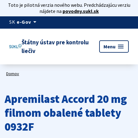
Toto je pilotná verzia nového webu. Predchádzajúcu verziu
nájdete na
povodny.sukl.sk
arrow_drop_down
SK
e-Gov
Štátny ústav pre kontrolu
menu
Menu
liečiv
Domov
Apremilast Accord 20 mg
filmom obalené tablety
0932F