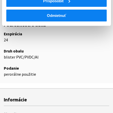
Prispôsobiť
L04AA
Selektívne imunosupresíva (zmena WHO)
L04AA32
Apremilast
Odmietnuť
Podrobnosti o lieku
Exspirácia
24
Druh obalu
blister PVC/PVDC/Al
Podanie
perorálne použitie
Informácie