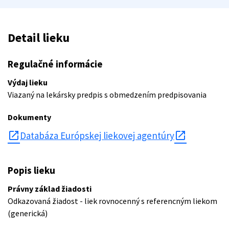
Detail lieku
Regulačné informácie
Výdaj lieku
Viazaný na lekársky predpis s obmedzením predpisovania
Dokumenty
open_in_new
Databáza Európskej liekovej agentúry
Popis lieku
Právny základ žiadosti
Odkazovaná žiadost - liek rovnocenný s referencným liekom
(generická)