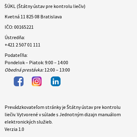
ŠÚKL (Štátny ústav pre kontrolu liečiv)
Kvetná 11 825 08 Bratislava
IČO: 00165221
Ústredňa:
+421 2 507 01 111
Podateľňa:
Pondelok – Piatok: 9:00 – 14:00
Obedná prestávka:
12:00 – 13:00
Prevádzkovateľom stránky je Štátny ústav pre kontrolu
Items
liečiv. Vytvorené v súlade s Jednotným dizajn manuálom
elektronických služieb.
Verzia 1.0