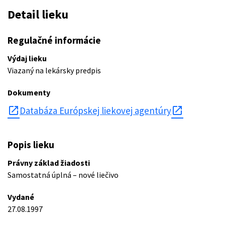
Detail lieku
Regulačné informácie
Výdaj lieku
Viazaný na lekársky predpis
Dokumenty
open_in_new
Databáza Európskej liekovej agentúry
Popis lieku
Právny základ žiadosti
Samostatná úplná – nové liečivo
Vydané
27.08.1997