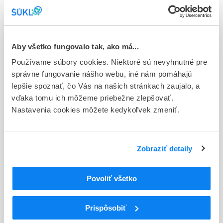
Typ registračnej procedúry
Európska
Aby všetko fungovalo tak, ako má...
Držiteľ, krajina
Sanofi Winthrop Industrie, Francúzsko
Používame súbory cookies. Niektoré sú nevyhnutné pre
správne fungovanie nášho webu, iné nám pomáhajú
Indikačná skupina
lepšie spoznať, čo Vás na našich stránkach zaujalo, a
58 - HYPOTENSIVA
vďaka tomu ich môžeme priebežne zlepšovať.
Nastavenia cookies môžete kedykoľvek zmeniť.
ATC
C
KARDIOVASKULÁRNY SYSTÉM
LIEČIVÁ S ÚČINKOM NA RENÍN-
C09
Zobraziť detaily
ANGIOTENZÍNOVÝ SYSTÉM
BLOKÁTORY RECEPTOROV ANGIOTENZÍNU II
C09C
(ARBs), SAMOTNÉ
Povoliť všetko
Blokátory receptorov angiotenzínu II (ARBs),
C09CA
samotné
Prispôsobiť
C09CA04
Irbesartan