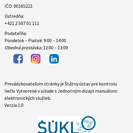
IČO: 00165221
Ústredňa:
+421 2 507 01 111
Podateľňa:
Pondelok – Piatok: 9:00 – 14:00
Obedná prestávka:
12:00 – 13:00
Prevádzkovateľom stránky je Štátny ústav pre kontrolu
Items
liečiv. Vytvorené v súlade s Jednotným dizajn manuálom
elektronických služieb.
Verzia 1.0