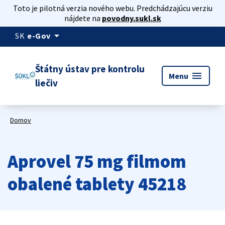
Toto je pilotná verzia nového webu. Predchádzajúcu verziu
nájdete na
povodny.sukl.sk
arrow_drop_down
SK
e-Gov
Štátny ústav pre kontrolu
menu
Menu
liečiv
Domov
Aprovel 75 mg filmom
obalené tablety 45218