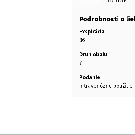
roztokov
Podrobnosti o li
Exspirácia
36
Druh obalu
?
Podanie
intravenózne použitie