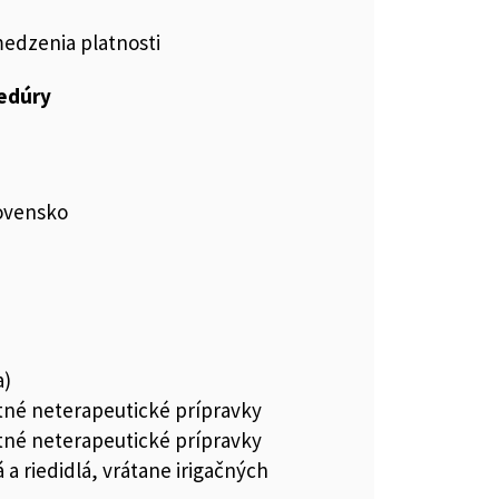
medzenia platnosti
cedúry
ovensko
a)
tné neterapeutické prípravky
tné neterapeutické prípravky
 a riedidlá, vrátane irigačných