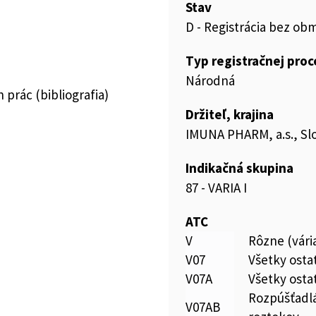
Stav
D - Registrácia bez ob
Typ registračnej pro
Národná
prác (bibliografia)
Držiteľ, krajina
IMUNA PHARM, a.s., Sl
Indikačná skupina
87 - VARIA I
ATC
V
Rôzne (vári
V07
Všetky osta
V07A
Všetky osta
Rozpúšťadlá
V07AB