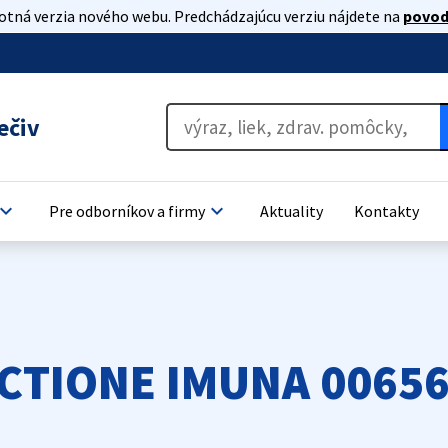
lotná verzia nového webu. Predchádzajúcu verziu nájdete na
povod
ečiv
oard_arrow_down
keyboard_arrow_down
Pre odborníkov a firmy
Aktuality
Kontakty
CTIONE IMUNA 0065