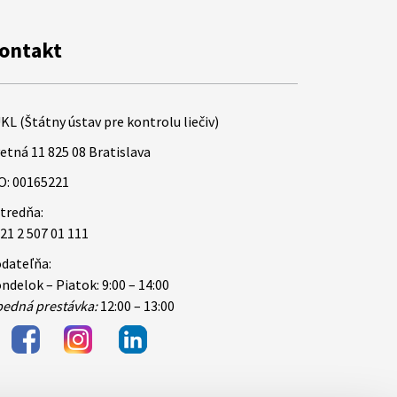
ontakt
KL (Štátny ústav pre kontrolu liečiv)
etná 11 825 08 Bratislava
O: 00165221
tredňa:
21 2 507 01 111
dateľňa:
ndelok – Piatok: 9:00 – 14:00
edná prestávka:
12:00 – 13:00