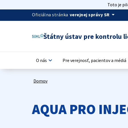
Toto je pi
arrow_drop_down
Oficiálna stránka
verejnej správy SR
Štátny ústav pre kontrolu li
keyboard_arrow_down
keyb
O nás
Pre verejnosť, pacientov a médiá
Domov
AQUA PRO INJE