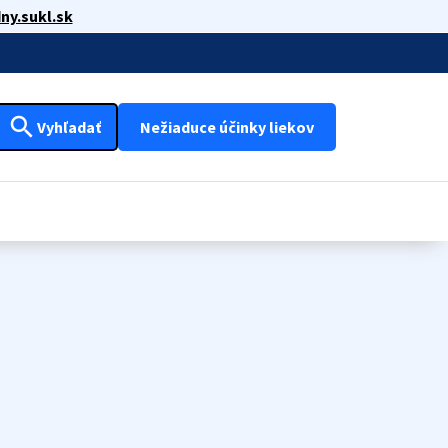
ny.sukl.sk
search
Vyhľadať
Nežiaduce účinky liekov
6