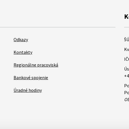
K
Odkazy
ŠÚ
Kv
Kontakty
IČ
Regionálne pracoviská
Ús
+4
Bankové spojenie
Po
Úradné hodiny
Po
Ob