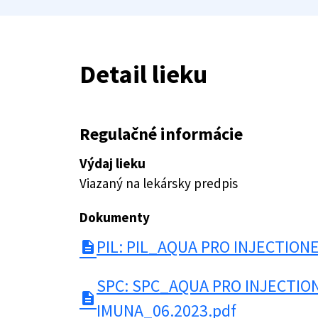
Detail lieku
Regulačné informácie
Výdaj lieku
Viazaný na lekársky predpis
Dokumenty
PIL: PIL_AQUA PRO INJECTION
description
SPC: SPC_AQUA PRO INJECTIO
description
IMUNA_06.2023.pdf