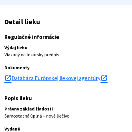
Detail lieku
Regulačné informácie
Výdaj lieku
Viazaný na lekársky predpis
Dokumenty
open_in_new
Databáza Európskej liekovej agentúry
Popis lieku
Právny základ žiadosti
Samostatná úplná – nové liečivo
Vydané