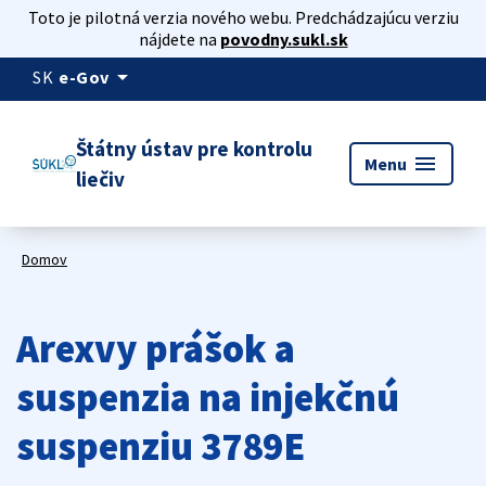
Toto je pilotná verzia nového webu. Predchádzajúcu verziu
nájdete na
povodny.sukl.sk
arrow_drop_down
SK
e-Gov
Štátny ústav pre kontrolu
menu
Menu
liečiv
Domov
Arexvy prášok a
suspenzia na injekčnú
suspenziu 3789E