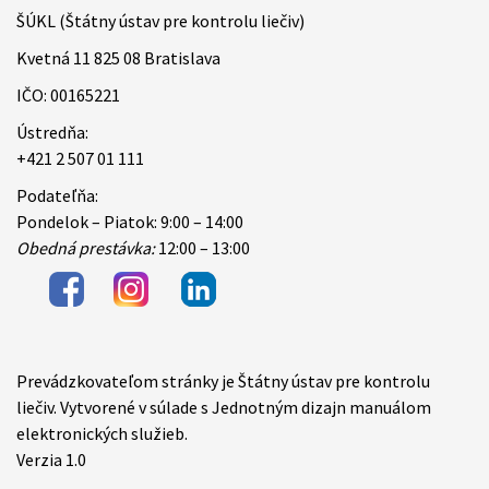
ŠÚKL (Štátny ústav pre kontrolu liečiv)
Kvetná 11 825 08 Bratislava
IČO: 00165221
Ústredňa:
+421 2 507 01 111
Podateľňa:
Pondelok – Piatok: 9:00 – 14:00
Obedná prestávka:
12:00 – 13:00
Prevádzkovateľom stránky je Štátny ústav pre kontrolu
Items
liečiv. Vytvorené v súlade s Jednotným dizajn manuálom
elektronických služieb.
Verzia 1.0