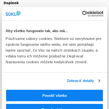
Doplnok
plv inu 1x120 µg +1x0,5 ml susp. (liek.inj.skl.)
Stav
E - EU registrácia
Aby všetko fungovalo tak, ako má...
Typ registračnej procedúry
Používame súbory cookies. Niektoré sú nevyhnutné pre
Európska
správne fungovanie nášho webu, iné nám pomáhajú
lepšie spoznať, čo Vás na našich stránkach zaujalo, a
Držiteľ, krajina
vďaka tomu ich môžeme priebežne zlepšovať.
GlaxoSmithKline Biologicals S.A., Belgicko
Nastavenia cookies môžete kedykoľvek zmeniť.
Indikačná skupina
59 - IMMUNOPRAEPARATA
Zobraziť detaily
ATC
J
ANTIINFEKTÍVA NA SYSTÉMOVÉ POUŽITIE
Povoliť všetko
J07
Očkovacie látky
J07B
Vírusové očkovacie látky
J07BX
Iné vírusové očkovacie látky