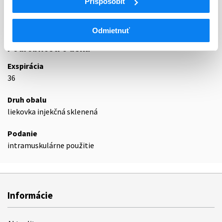
Prispôsobiť
Očkovacie látky proti respiračnému
J07BX05
syncyciálnemu vírusu
Odmietnuť
Podrobnosti o lieku
Exspirácia
36
Druh obalu
liekovka injekčná sklenená
Podanie
intramuskulárne použitie
Informácie