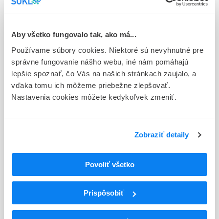
E - EU registrácia
Typ registračnej procedúry
Aby všetko fungovalo tak, ako má...
Európska
Používame súbory cookies. Niektoré sú nevyhnutné pre
Držiteľ, krajina
správne fungovanie nášho webu, iné nám pomáhajú
Sandoz GmbH, Rakúsko
lepšie spoznať, čo Vás na našich stránkach zaujalo, a
vďaka tomu ich môžeme priebežne zlepšovať.
Indikačná skupina
Nastavenia cookies môžete kedykoľvek zmeniť.
68 - ANTIPSYCHOTICA (NEUROLEPTICA)
ATC
Zobraziť detaily
N
Centrálna nervová sústava
N05
Psycholeptiká
N05A
Antipsychotiká
Povoliť všetko
N05AX
Iné antipsychotiká
N05AX12
Aripiprazol
Prispôsobiť
Podrobnosti o lieku