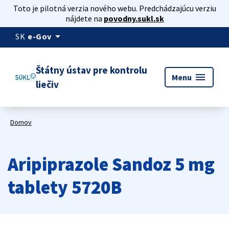
Toto je pilotná verzia nového webu. Predchádzajúcu verziu
nájdete na
povodny.sukl.sk
arrow_drop_down
SK
e-Gov
Štátny ústav pre kontrolu
menu
Menu
liečiv
Domov
Aripiprazole Sandoz 5 mg
tablety 5720B