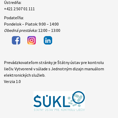
Ústredňa:
+421 2 507 01 111
Podateľňa:
Pondelok – Piatok: 9:00 – 14:00
Obedná prestávka:
12:00 – 13:00
Prevádzkovateľom stránky je Štátny ústav pre kontrolu
Items
liečiv. Vytvorené v súlade s Jednotným dizajn manuálom
elektronických služieb.
Verzia 1.0