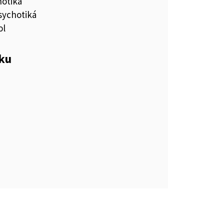
hotiká
sychotiká
ol
eku