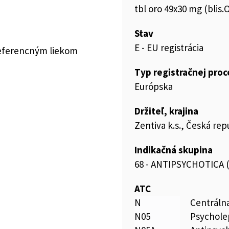
tbl oro 49x30 mg (blis.
Stav
E - EU registrácia
referencným liekom
Typ registračnej pro
Európska
Držiteľ, krajina
Zentiva k.s., Česká rep
Indikačná skupina
68 - ANTIPSYCHOTICA
ATC
N
Centráln
N05
Psychole