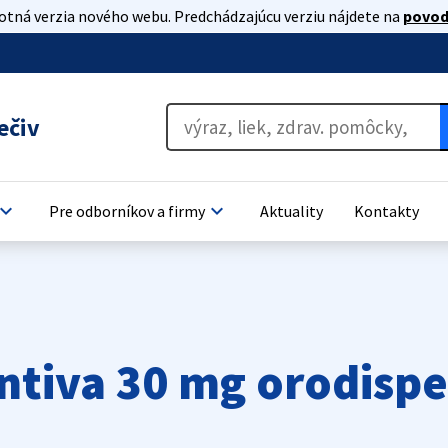
lotná verzia nového webu. Predchádzajúcu verziu nájdete na
povod
ečiv
oard_arrow_down
keyboard_arrow_down
Pre odborníkov a firmy
Aktuality
Kontakty
entiva 30 mg orodisp