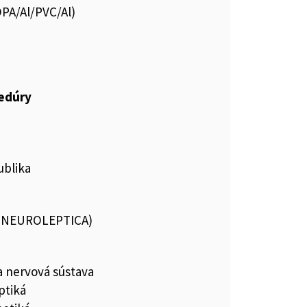
OPA/Al/PVC/Al)
cedúry
ublika
 (NEUROLEPTICA)
a nervová sústava
ptiká