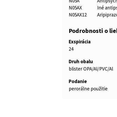
N05A
Antipsyc
N05AX
Iné antip
N05AX12
Aripipraz
Podrobnosti o li
Exspirácia
24
Druh obalu
blister OPA/Al/PVC/Al
Podanie
perorálne použitie