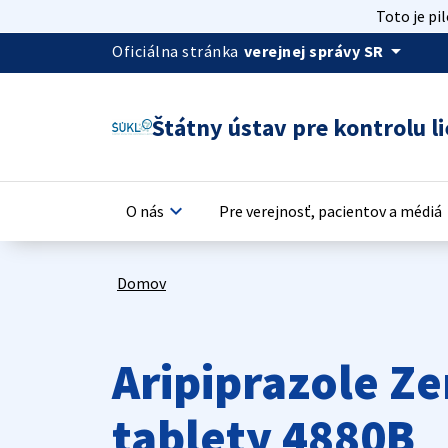
Toto je pi
arrow_drop_down
Oficiálna stránka
verejnej správy SR
Štátny ústav pre kontrolu li
keyboard_arrow_down
keyb
O nás
Pre verejnosť, pacientov a médiá
Domov
Aripiprazole Z
tablety 4880B