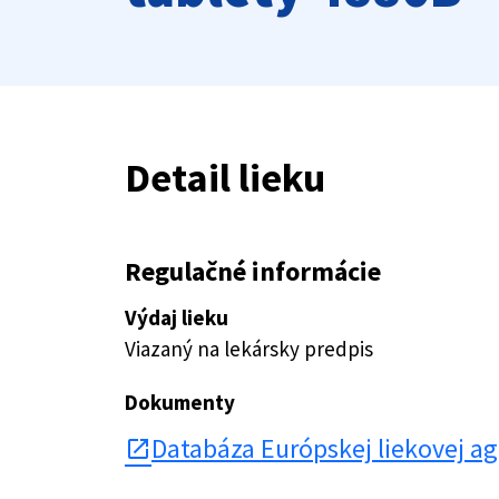
Detail lieku
Regulačné informácie
Výdaj lieku
Viazaný na lekársky predpis
Dokumenty
Databáza Európskej liekovej a
open_in_new