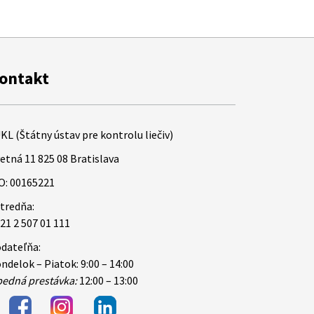
ontakt
KL (Štátny ústav pre kontrolu liečiv)
etná 11 825 08 Bratislava
O: 00165221
tredňa:
21 2 507 01 111
dateľňa:
ndelok – Piatok: 9:00 – 14:00
edná prestávka:
12:00 – 13:00