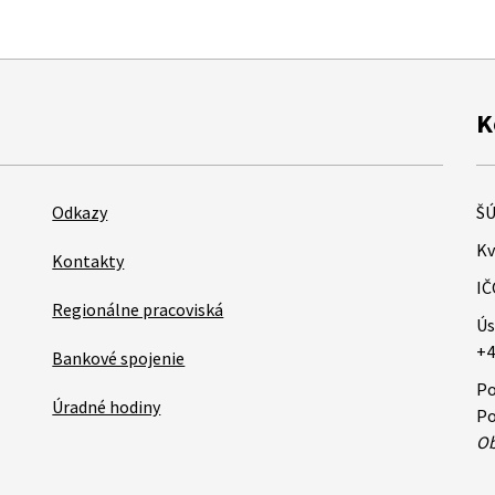
K
Odkazy
ŠÚ
Kv
Kontakty
IČ
Regionálne pracoviská
Ús
+4
Bankové spojenie
Po
Úradné hodiny
Po
Ob