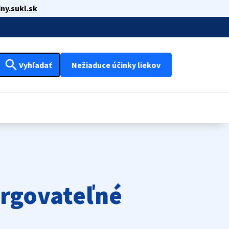
ny.sukl.sk
search
Vyhľadať
Nežiaduce účinky liekov
ergovateľné