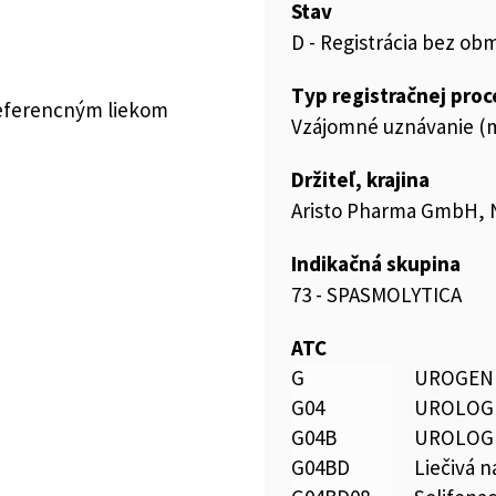
Stav
D - Registrácia bez ob
Typ registračnej pro
referencným liekom
Vzájomné uznávanie (m
Držiteľ, krajina
Aristo Pharma GmbH,
Indikačná skupina
73 - SPASMOLYTICA
ATC
G
UROGENI
G04
UROLOG
G04B
UROLOG
G04BD
Liečivá 