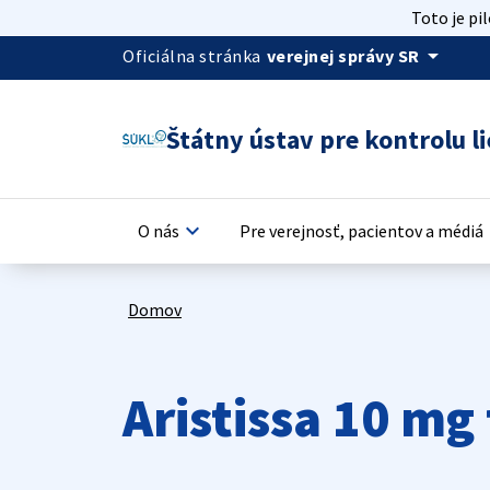
Toto je pi
arrow_drop_down
Oficiálna stránka
verejnej správy SR
Štátny ústav pre kontrolu li
keyboard_arrow_down
keyb
O nás
Pre verejnosť, pacientov a médiá
Domov
Aristissa 10 m