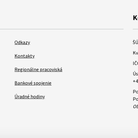
K
Odkazy
ŠÚ
Kv
Kontakty
IČ
Regionálne pracoviská
Ús
+4
Bankové spojenie
Po
Úradné hodiny
Po
Ob