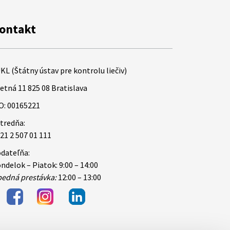
ontakt
KL (Štátny ústav pre kontrolu liečiv)
etná 11 825 08 Bratislava
O: 00165221
tredňa:
21 2 507 01 111
dateľňa:
ndelok – Piatok: 9:00 – 14:00
edná prestávka:
12:00 – 13:00