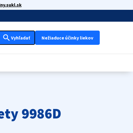
ny.sukl.sk
search
Vyhľadať
Nežiaduce účinky liekov
lety 9986D