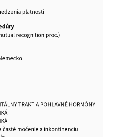
medzenia platnosti
cedúry
utual recognition proc.)
 Nemecko
TÁLNY TRAKT A POHLAVNÉ HORMÓNY
IKÁ
IKÁ
na časté močenie a inkontinenciu