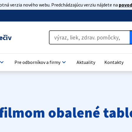
lotná verzia nového webu. Predchádzajúcu verziu nájdete na
povod
ečiv
oard_arrow_down
keyboard_arrow_down
Pre odborníkov a firmy
Aktuality
Kontakty
g filmom obalené tab