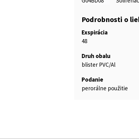
G04BD08
Solifena
Podrobnosti o li
Exspirácia
48
Druh obalu
blister PVC/Al
Podanie
perorálne použitie