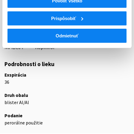
Povoliť všetko
ATC
Prispôsobiť
N
Centrálna nervová sústava
N04
Antiparkinsoniká
N04B
Dopamínergické liečivá
Odmietnuť
N04BC
Agonisty dopamínu
N04BC04
Ropinirol
Podrobnosti o lieku
Exspirácia
36
Druh obalu
blister Al/Al
Podanie
perorálne použitie