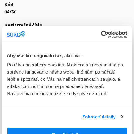
Kód
0476C
Registračné číslo
27/0349/16-S
Doplnok
tbl plg 84x4 mg (blis.Al/Al)
Aby všetko fungovalo tak, ako má...
Používame súbory cookies. Niektoré sú nevyhnutné pre
Stav
správne fungovanie nášho webu, iné nám pomáhajú
D - Registrácia bez obmedzenia platnosti
lepšie spoznať, čo Vás na našich stránkach zaujalo, a
Typ registračnej procedúry
vďaka tomu ich môžeme priebežne zlepšovať.
Vzájomné uznávanie (mutual recognition proc.)
Nastavenia cookies môžete kedykoľvek zmeniť.
Držiteľ, krajina
Vipharm S.A., Poľsko
Zobraziť detaily
Indikačná skupina
27 - ANTIPARKINSONICA