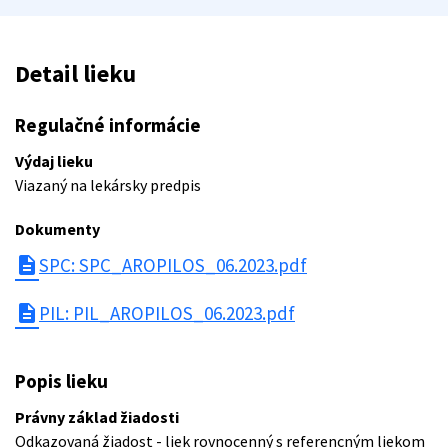
Detail lieku
Regulačné informácie
Výdaj lieku
Viazaný na lekársky predpis
Dokumenty
description
SPC: SPC_AROPILOS_06.2023.pdf
description
PIL: PIL_AROPILOS_06.2023.pdf
Popis lieku
Právny základ žiadosti
Odkazovaná žiadost - liek rovnocenný s referencným liekom