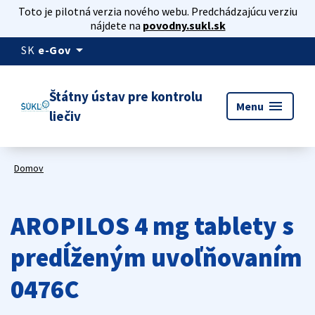
Toto je pilotná verzia nového webu. Predchádzajúcu verziu
nájdete na
povodny.sukl.sk
arrow_drop_down
SK
e-Gov
Štátny ústav pre kontrolu
menu
Menu
liečiv
Domov
AROPILOS 4 mg tablety s
predĺženým uvoľňovaním
0476C