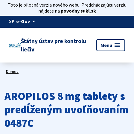
Toto je pilotná verzia nového webu. Predchádzajúcu verziu
nájdete na
povodny.sukl.sk
arrow_drop_down
SK
e-Gov
Štátny ústav pre kontrolu
menu
Menu
liečiv
Domov
AROPILOS 8 mg tablety s
predĺženým uvoľňovaním
0487C