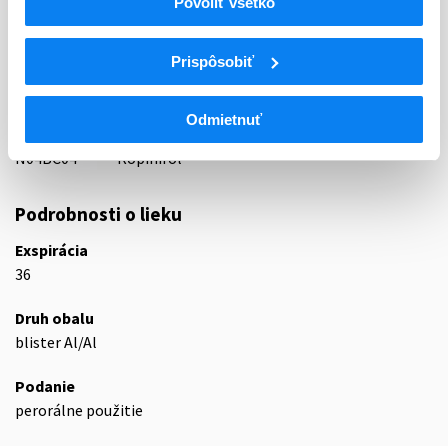
Povoliť všetko
ATC
Prispôsobiť
N
Centrálna nervová sústava
N04
Antiparkinsoniká
N04B
Dopamínergické liečivá
Odmietnuť
N04BC
Agonisty dopamínu
N04BC04
Ropinirol
Podrobnosti o lieku
Exspirácia
36
Druh obalu
blister Al/Al
Podanie
perorálne použitie