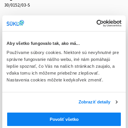
30/0152/03-S
Doplnok
tbl flm 56x50 mg (blis.PVC/Al)
Stav
D - Registrácia bez obmedzenia platnosti
Aby všetko fungovalo tak, ako má...
Používame súbory cookies. Niektoré sú nevyhnutné pre
Typ registračnej procedúry
správne fungovanie nášho webu, iné nám pomáhajú
Národná
lepšie spoznať, čo Vás na našich stránkach zaujalo, a
vďaka tomu ich môžeme priebežne zlepšovať.
Držiteľ, krajina
Nastavenia cookies môžete kedykoľvek zmeniť.
KRKA, d.d., Novo mesto, Slovinsko
Indikačná skupina
30 - ANTIDEPRESSIVA
Zobraziť detaily
ATC
Povoliť všetko
N
Centrálna nervová sústava
N06
Psychoanaleptiká