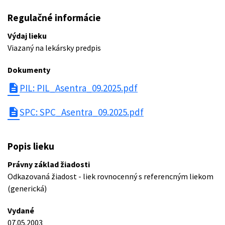
Regulačné informácie
Výdaj lieku
Viazaný na lekársky predpis
Dokumenty
description
PIL: PIL_Asentra_09.2025.pdf
description
SPC: SPC_Asentra_09.2025.pdf
Popis lieku
Právny základ žiadosti
Odkazovaná žiadost - liek rovnocenný s referencným liekom
(generická)
Vydané
07.05.2003