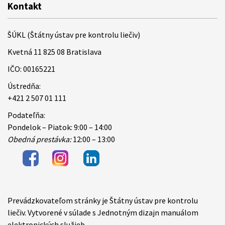
Kontakt
ŠÚKL (Štátny ústav pre kontrolu liečiv)
Kvetná 11 825 08 Bratislava
IČO: 00165221
Ústredňa:
+421 2 507 01 111
Podateľňa:
Pondelok – Piatok: 9:00 – 14:00
Obedná prestávka:
12:00 – 13:00
Prevádzkovateľom stránky je Štátny ústav pre kontrolu
Items
liečiv. Vytvorené v súlade s Jednotným dizajn manuálom
elektronických služieb.