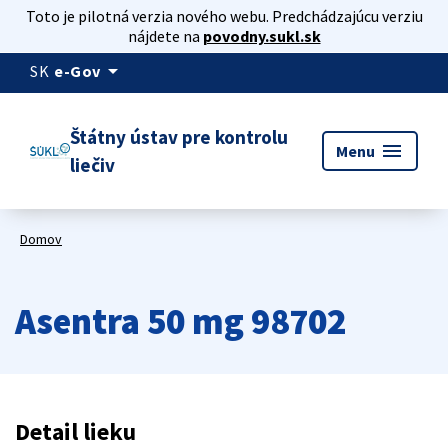
Toto je pilotná verzia nového webu. Predchádzajúcu verziu
nájdete na
povodny.sukl.sk
arrow_drop_down
SK
e-Gov
Štátny ústav pre kontrolu
menu
Menu
liečiv
Domov
Asentra 50 mg 98702
Detail lieku