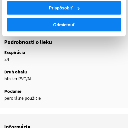
N06A
Antidepresíva
Prispôsobiť
Selektívne inhibítory spätného vychytávania
N06AB
sérotonínu
Odmietnuť
N06AB06
Sertralín
Podrobnosti o lieku
Exspirácia
24
Druh obalu
blister PVC/Al
Podanie
perorálne použitie
Informácie