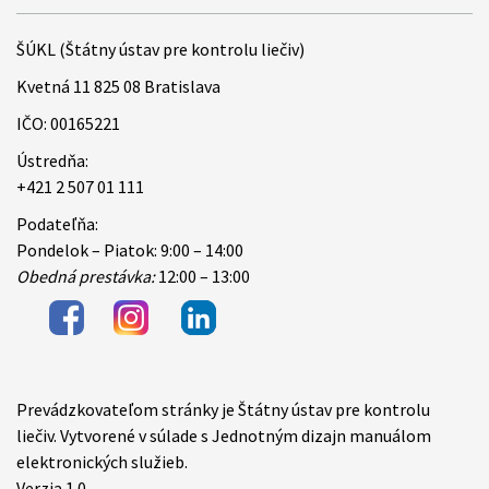
ŠÚKL (Štátny ústav pre kontrolu liečiv)
Kvetná 11 825 08 Bratislava
IČO: 00165221
Ústredňa:
+421 2 507 01 111
Podateľňa:
Pondelok – Piatok: 9:00 – 14:00
Obedná prestávka:
12:00 – 13:00
Prevádzkovateľom stránky je Štátny ústav pre kontrolu
Items
liečiv. Vytvorené v súlade s Jednotným dizajn manuálom
elektronických služieb.
Verzia 1.0