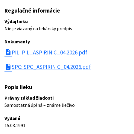
Regulačné informácie
Výdaj lieku
Nie je viazaný na lekársky predpis
Dokumenty
description
PIL: PIL_ASPIRIN C_04.2026.pdf
description
SPC: SPC_ASPIRIN C_04.2026.pdf
Popis lieku
Právny základ žiadosti
Samostatná úplná – známe liečivo
Vydané
15.03.1991