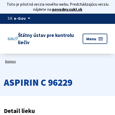
Toto je pilotná verzia nového webu. Predchádzajúcu verziu
nájdete na
povodny.sukl.sk
arrow_drop_down
SK
e-Gov
Štátny ústav pre kontrolu
menu
Menu
liečiv
Domov
ASPIRIN C 96229
Detail lieku