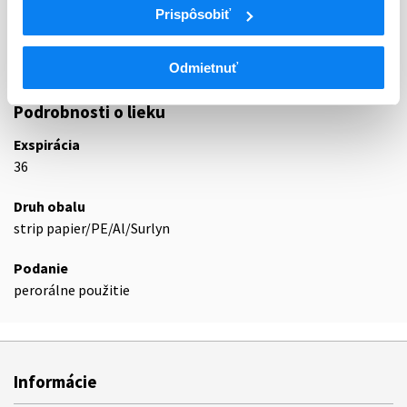
Prispôsobiť
N02BA
Kyselina salicylová a deriváty
Kyselina acetylsalicylová, kombinácie s
N02BA51
výnimkou psycholeptík
Odmietnuť
Podrobnosti o lieku
Exspirácia
36
Druh obalu
strip papier/PE/Al/Surlyn
Podanie
perorálne použitie
Informácie