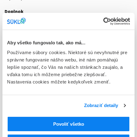
Doplnok
tbl eff 10x400 mg/240 mg (strip papier/PE/Al/Surlyn)
Stav
D - Registrácia bez obmedzenia platnosti
Aby všetko fungovalo tak, ako má...
Používame súbory cookies. Niektoré sú nevyhnutné pre
Typ registračnej procedúry
správne fungovanie nášho webu, iné nám pomáhajú
Národná
lepšie spoznať, čo Vás na našich stránkach zaujalo, a
Držiteľ, krajina
vďaka tomu ich môžeme priebežne zlepšovať.
Bayer, spol. s r.o., Slovensko
Nastavenia cookies môžete kedykoľvek zmeniť.
Indikačná skupina
07 - ANALGETICA, ANTIPYRETICA
Zobraziť detaily
ATC
N
Centrálna nervová sústava
Povoliť všetko
N02
Analgetiká
N02B
Iné analgetiká a antipyretiká