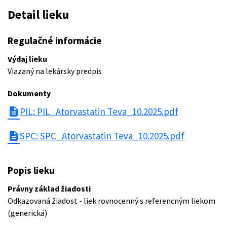
Detail lieku
Regulačné informácie
Výdaj lieku
Viazaný na lekársky predpis
Dokumenty
description
PIL: PIL_Atorvastatin Teva_10.2025.pdf
description
SPC: SPC_Atorvastatin Teva_10.2025.pdf
Popis lieku
Právny základ žiadosti
Odkazovaná žiadost - liek rovnocenný s referencným liekom
(generická)