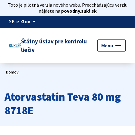
Toto je pilotná verzia nového webu. Predchádzajúcu verziu
nájdete na
povodny.sukl.sk
arrow_drop_down
SK
e-Gov
Štátny ústav pre kontrolu
menu
Menu
liečiv
Domov
Atorvastatin Teva 80 mg
8718E