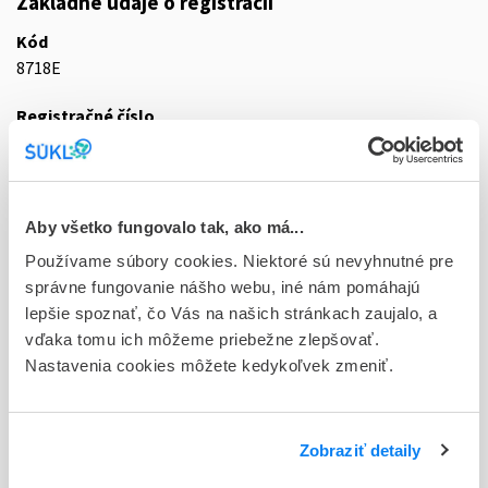
Základné údaje o registrácii
Kód
8718E
Registračné číslo
31/0008/25-S
Doplnok
tbl flm 60x80 mg (blis.PVC/PVDC-Al)
Aby všetko fungovalo tak, ako má...
Používame súbory cookies. Niektoré sú nevyhnutné pre
Stav
správne fungovanie nášho webu, iné nám pomáhajú
R - Aktuálna registrácia
lepšie spoznať, čo Vás na našich stránkach zaujalo, a
Typ registračnej procedúry
vďaka tomu ich môžeme priebežne zlepšovať.
Decentralizovaná
Nastavenia cookies môžete kedykoľvek zmeniť.
Držiteľ, krajina
Teva B.V., Holandsko
Zobraziť detaily
Indikačná skupina