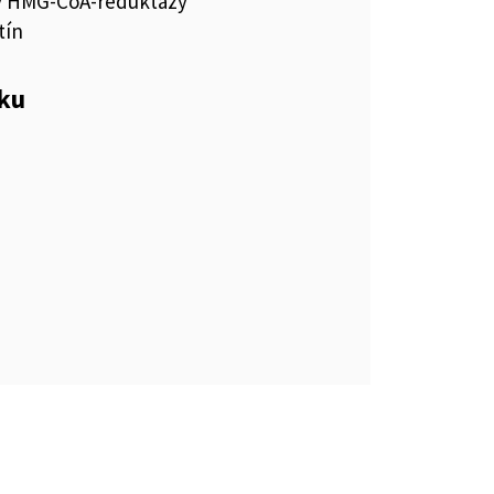
ry HMG-CoA-reduktázy
tín
eku