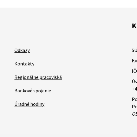
K
Odkazy
ŠÚ
Kv
Kontakty
IČ
Regionálne pracoviská
Ús
+4
Bankové spojenie
Po
Úradné hodiny
Po
Ob