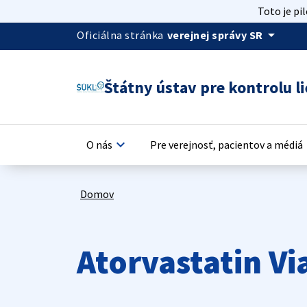
Toto je pi
arrow_drop_down
Oficiálna stránka
verejnej správy SR
Štátny ústav pre kontrolu li
keyboard_arrow_down
keyb
O nás
Pre verejnosť, pacientov a médiá
Domov
Atorvastatin Vi