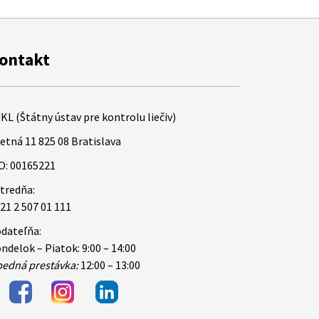
ontakt
KL (Štátny ústav pre kontrolu liečiv)
etná 11 825 08 Bratislava
O: 00165221
tredňa:
21 2 507 01 111
dateľňa:
ndelok – Piatok: 9:00 – 14:00
edná prestávka:
12:00 – 13:00