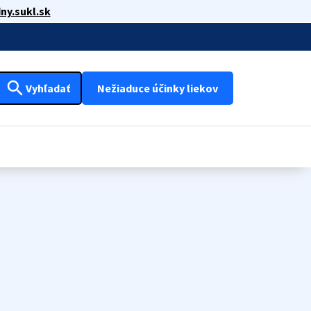
ny.sukl.sk
search
Vyhľadať
Nežiaduce účinky liekov