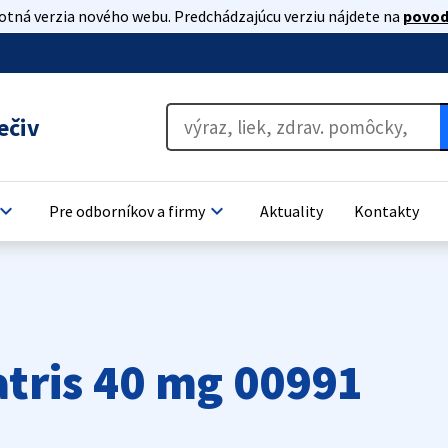
lotná verzia nového webu. Predchádzajúcu verziu nájdete na
povod
ečiv
oard_arrow_down
keyboard_arrow_down
Pre odborníkov a firmy
Aktuality
Kontakty
atris 40 mg 00991