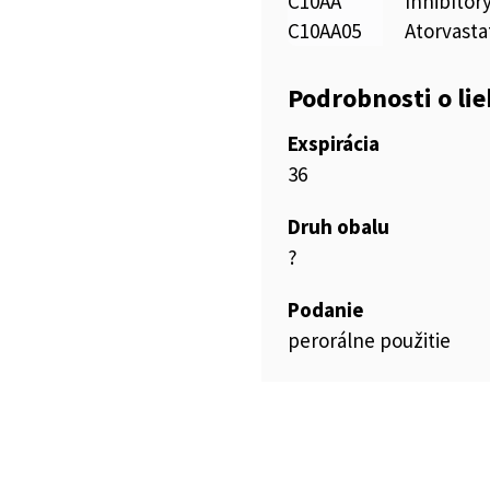
C10AA
Inhibíto
C10AA05
Atorvasta
Podrobnosti o li
Exspirácia
36
Druh obalu
?
Podanie
perorálne použitie