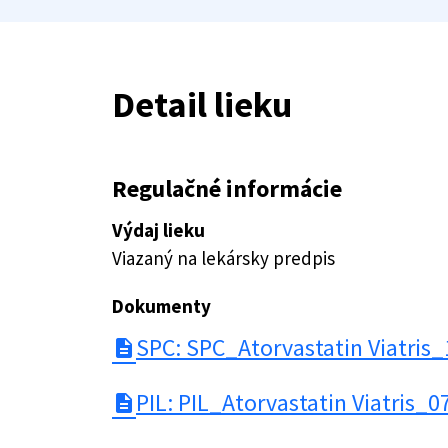
Detail lieku
Regulačné informácie
Výdaj lieku
Viazaný na lekársky predpis
Dokumenty
SPC: SPC_Atorvastatin Viatris_
description
PIL: PIL_Atorvastatin Viatris_0
description