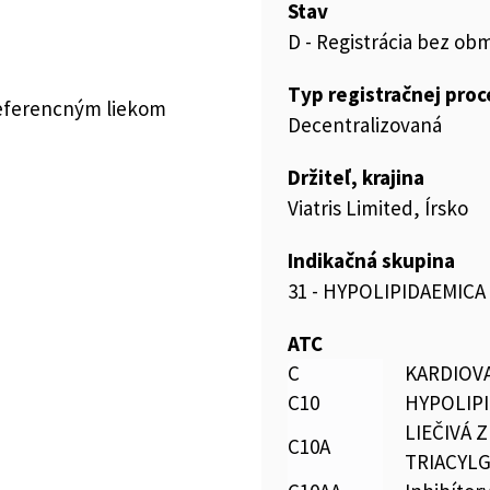
Stav
D - Registrácia bez ob
Typ registračnej pro
referencným liekom
Decentralizovaná
Držiteľ, krajina
Viatris Limited, Írsko
Indikačná skupina
31 - HYPOLIPIDAEMICA
ATC
C
KARDIOV
C10
HYPOLIP
LIEČIVÁ 
C10A
TRIACYL