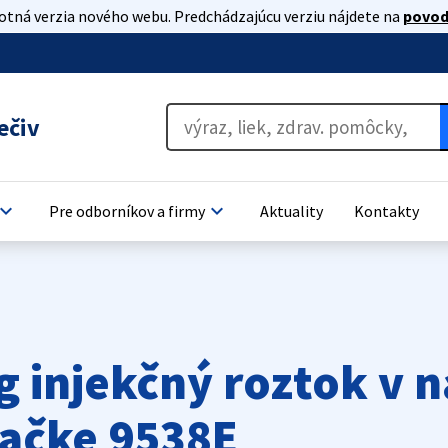
lotná verzia nového webu. Predchádzajúcu verziu nájdete na
povod
ečiv
oard_arrow_down
keyboard_arrow_down
Pre odborníkov a firmy
Aktuality
Kontakty
 injekčný roztok v n
kačke 9538E