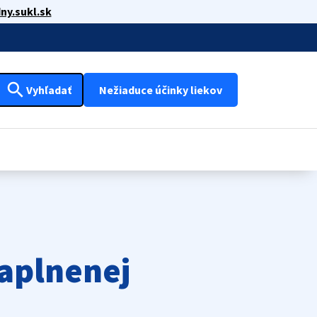
ny.sukl.sk
search
Vyhľadať
Nežiaduce účinky liekov
aplnenej