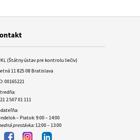
ontakt
KL (Štátny ústav pre kontrolu liečiv)
etná 11 825 08 Bratislava
O: 00165221
tredňa:
21 2 507 01 111
dateľňa:
ndelok – Piatok: 9:00 – 14:00
edná prestávka:
12:00 – 13:00