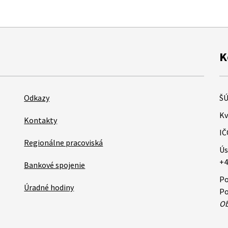
K
Odkazy
ŠÚ
Kv
Kontakty
IČ
Regionálne pracoviská
Ús
+4
Bankové spojenie
Po
Úradné hodiny
Po
Ob