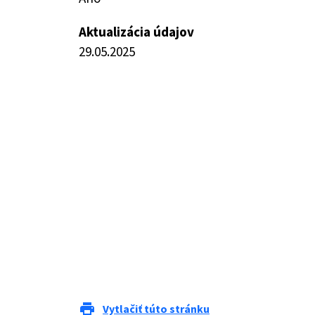
Aktualizácia údajov
29.05.2025
print
Vytlačiť túto stránku