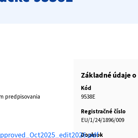
Základné údaje o 
Kód
ím predpisovania
9538E
Registračné číslo
EU/1/24/1896/009
pproved_Oct2025_edit2026.pdf
Doplnok