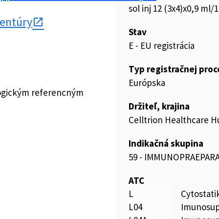
sol inj 12 (3x4)x0,9 ml/1
gentúry
Stav
E - EU registrácia
Typ registračnej pro
Európska
logickým referencným
Držiteľ, krajina
Celltrion Healthcare H
Indikačná skupina
59 - IMMUNOPRAEPAR
ATC
L
Cytostat
L04
Imunosup