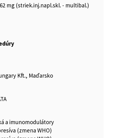
62 mg (striek.inj.napl.skl. - multibal.)
cedúry
ungary Kft., Maďarsko
ATA
iká a imunomodulátory
resíva (zmena WHO)