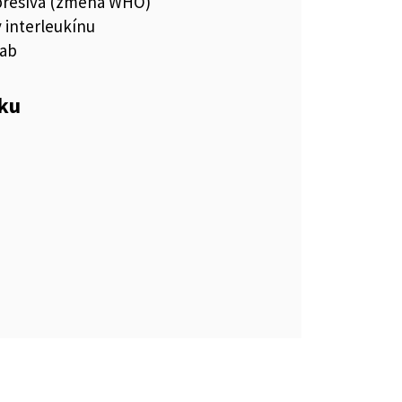
resíva (zmena WHO)
y interleukínu
mab
eku