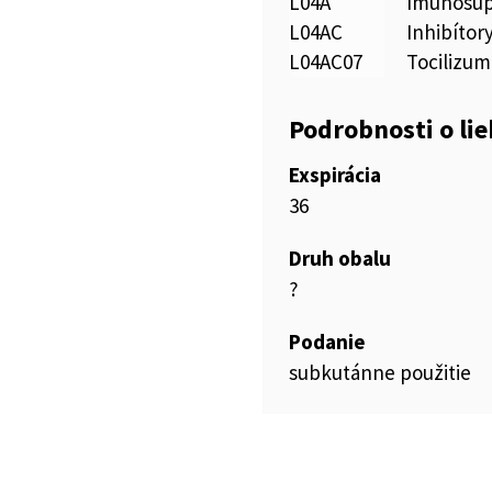
L04A
Imunosup
L04AC
Inhibítor
L04AC07
Tocilizu
Podrobnosti o li
Exspirácia
36
Druh obalu
?
Podanie
subkutánne použitie