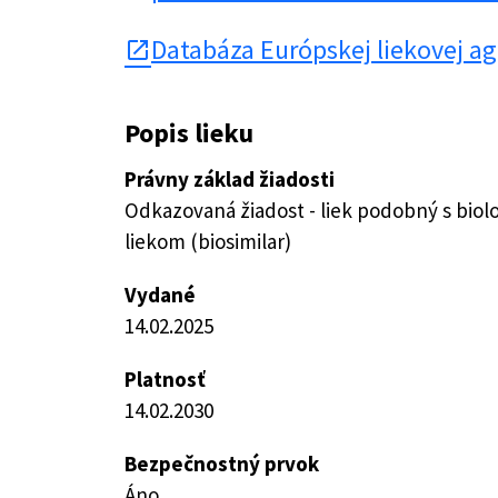
Databáza Európskej liekovej a
open_in_new
Popis lieku
Právny základ žiadosti
Odkazovaná žiadost - liek podobný s bio
liekom (biosimilar)
Vydané
14.02.2025
Platnosť
14.02.2030
Bezpečnostný prvok
Áno