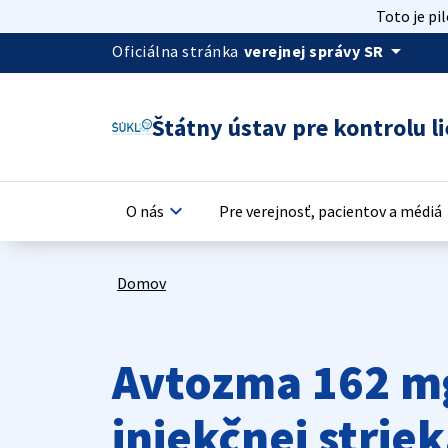
Toto je pi
arrow_drop_down
Oficiálna stránka
verejnej správy SR
Štátny ústav pre kontrolu li
keyboard_arrow_down
keyb
O nás
Pre verejnosť, pacientov a médiá
Domov
Avtozma 162 mg
injekčnej strie