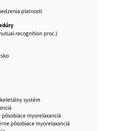
medzenia platnosti
cedúry
utual recognition proc.)
zsko
keletálny systém
anciá
e pôsobiace myorelaxanciá
férne pôsobiace myorelaxanciá