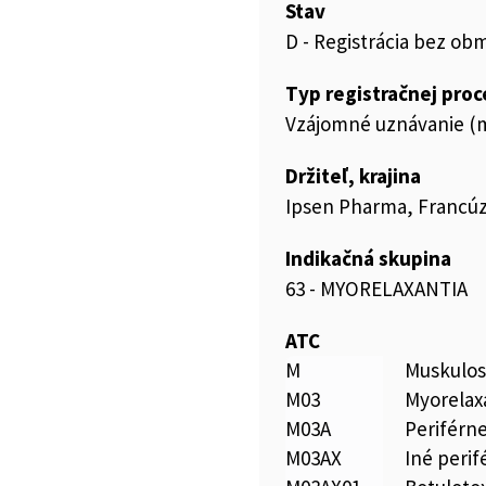
Stav
D - Registrácia bez ob
Typ registračnej pro
Vzájomné uznávanie (m
Držiteľ, krajina
Ipsen Pharma, Francú
Indikačná skupina
63 - MYORELAXANTIA
ATC
M
Muskulos
M03
Myorelax
M03A
Periférn
M03AX
Iné peri