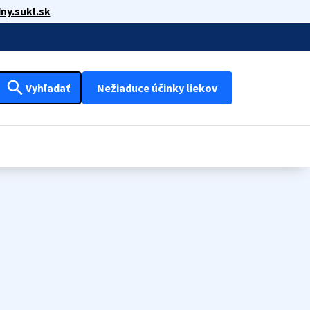
ny.sukl.sk
search
Vyhľadať
Nežiaduce účinky liekov