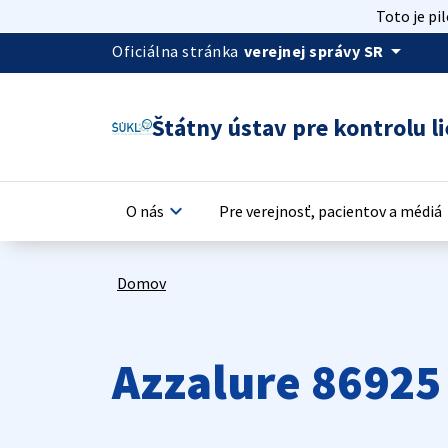
Toto je pi
arrow_drop_down
Oficiálna stránka
verejnej správy SR
Štátny ústav pre kontrolu li
keyboard_arrow_down
keyb
O nás
Pre verejnosť, pacientov a médiá
Domov
Azzalure 86925