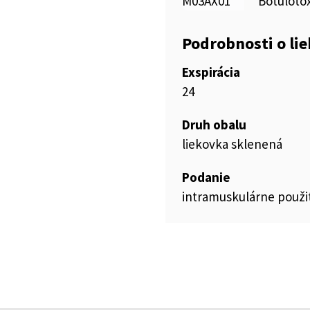
M03AX01
Botuloto
Podrobnosti o li
Exspirácia
24
Druh obalu
liekovka sklenená
Podanie
intramuskulárne použi