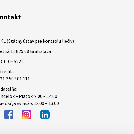
ontakt
KL (Štátny ústav pre kontrolu liečiv)
etná 11 825 08 Bratislava
O: 00165221
tredňa:
21 2 507 01 111
dateľňa:
ndelok – Piatok: 9:00 – 14:00
edná prestávka:
12:00 – 13:00