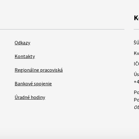
K
Odkazy
ŠÚ
Kv
Kontakty
IČ
Regionálne pracoviská
Ús
+4
Bankové spojenie
Po
Úradné hodiny
Po
Ob