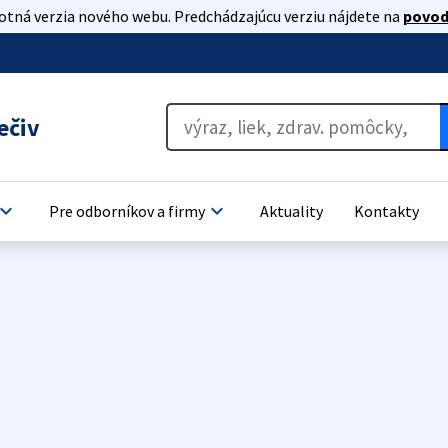
lotná verzia nového webu. Predchádzajúcu verziu nájdete na
povod
ečiv
oard_arrow_down
keyboard_arrow_down
Pre odborníkov a firmy
Aktuality
Kontakty