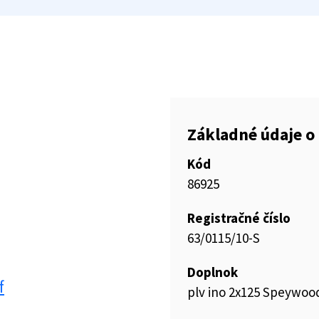
Základné údaje o 
Kód
86925
Registračné číslo
63/0115/10-S
Doplnok
f
plv ino 2x125 Speywood 