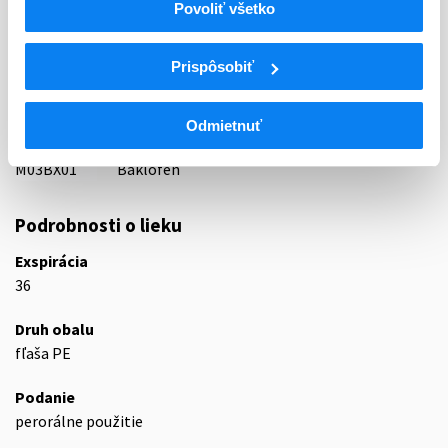
Povoliť všetko
63 - MYORELAXANTIA
ATC
Prispôsobiť
M
Muskuloskeletálny systém
M03
Myorelaxanciá
M03B
Centrálne pôsobiace myorelaxanciá
Odmietnuť
M03BX
Iné centrálne pôsobiace myorelaxanciá
M03BX01
Baklofén
Podrobnosti o lieku
Exspirácia
36
Druh obalu
fľaša PE
Podanie
perorálne použitie