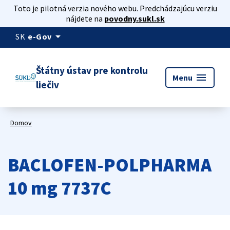
Toto je pilotná verzia nového webu. Predchádzajúcu verziu
nájdete na
povodny.sukl.sk
arrow_drop_down
SK
e-Gov
Štátny ústav pre kontrolu
menu
Menu
liečiv
Domov
BACLOFEN-POLPHARMA
10 mg 7737C