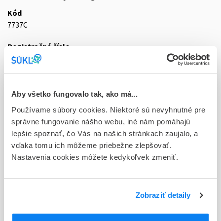
Kód
7737C
Registračné číslo
63/0102/81-CS
Doplnok
tbl 50x10 mg (fľ.PE-ochran.krúžok)
Aby všetko fungovalo tak, ako má...
Používame súbory cookies. Niektoré sú nevyhnutné pre
Stav
správne fungovanie nášho webu, iné nám pomáhajú
D - Registrácia bez obmedzenia platnosti
lepšie spoznať, čo Vás na našich stránkach zaujalo, a
vďaka tomu ich môžeme priebežne zlepšovať.
Typ registračnej procedúry
Nastavenia cookies môžete kedykoľvek zmeniť.
Národná
Držiteľ, krajina
Pharmaceuticals Works Polpharma S.A., Poľsko
Zobraziť detaily
Indikačná skupina