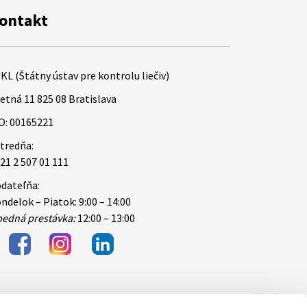
ontakt
KL (Štátny ústav pre kontrolu liečiv)
etná 11 825 08 Bratislava
O: 00165221
tredňa:
21 2 507 01 111
dateľňa:
ndelok – Piatok: 9:00 – 14:00
edná prestávka:
12:00 – 13:00