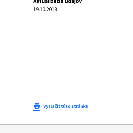
Aktualizácia údajov
19.10.2018
print
Vytlačiť túto stránku