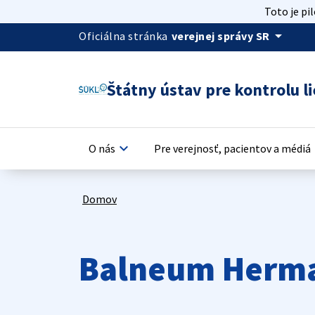
Toto je pi
arrow_drop_down
Oficiálna stránka
verejnej správy SR
Štátny ústav pre kontrolu li
keyboard_arrow_down
keyb
O nás
Pre verejnosť, pacientov a médiá
Domov
Balneum Herma