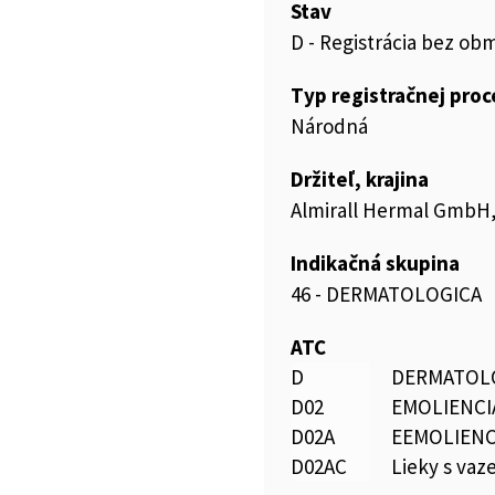
Stav
D - Registrácia bez ob
Typ registračnej pro
Národná
Držiteľ, krajina
Almirall Hermal Gmb
Indikačná skupina
46 - DERMATOLOGICA
ATC
D
DERMATOL
D02
EMOLIENCI
D02A
EEMOLIENC
D02AC
Lieky s vaz