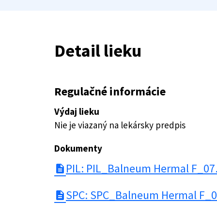
Detail lieku
Regulačné informácie
Výdaj lieku
Nie je viazaný na lekársky predpis
Dokumenty
PIL: PIL_Balneum Hermal F_07
description
SPC: SPC_Balneum Hermal F_0
description