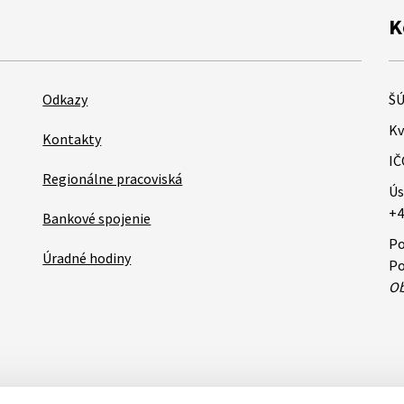
K
Odkazy
ŠÚ
Kv
Kontakty
IČ
Regionálne pracoviská
Ús
+4
Bankové spojenie
Po
Úradné hodiny
Po
Ob