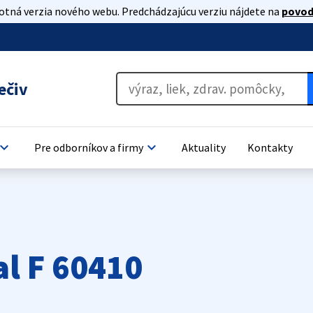
lotná verzia nového webu. Predchádzajúcu verziu nájdete na
povod
ečiv
oard_arrow_down
keyboard_arrow_down
Pre odborníkov a firmy
Aktuality
Kontakty
l F 60410