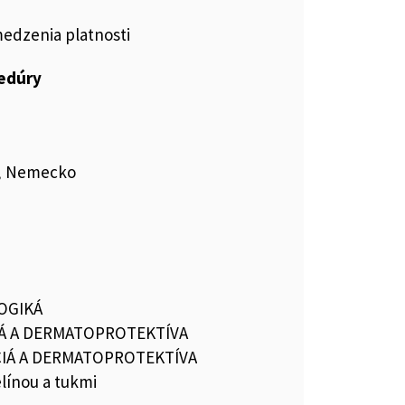
medzenia platnosti
cedúry
H, Nemecko
OGIKÁ
Á A DERMATOPROTEKTÍVA
IÁ A DERMATOPROTEKTÍVA
elínou a tukmi