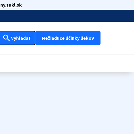
ny.sukl.sk
search
Vyhľadať
Nežiaduce účinky liekov