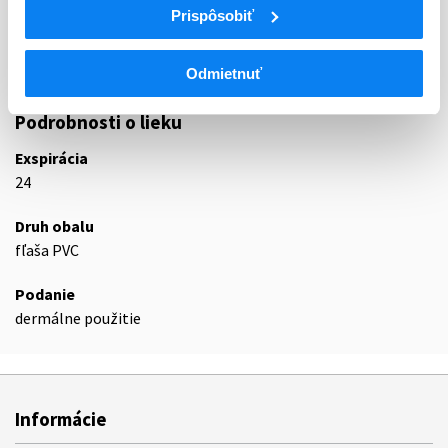
Prispôsobiť
D02
EMOLIENCIÁ A DERMATOPROTEKTÍVA
D02A
EEMOLIENCIÁ A DERMATOPROTEKTÍVA
D02AC
Lieky s vazelínou a tukmi
Odmietnuť
Podrobnosti o lieku
Exspirácia
24
Druh obalu
fľaša PVC
Podanie
dermálne použitie
Informácie