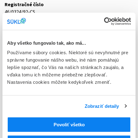
Registračné číslo
46/0324/92-CS
Doplnok
add bal 1x20 ml (fľ.PVC)
Aby všetko fungovalo tak, ako má...
Stav
Používame súbory cookies. Niektoré sú nevyhnutné pre
D - Registrácia bez obmedzenia platnosti
správne fungovanie nášho webu, iné nám pomáhajú
Typ registračnej procedúry
lepšie spoznať, čo Vás na našich stránkach zaujalo, a
Národná
vďaka tomu ich môžeme priebežne zlepšovať.
Nastavenia cookies môžete kedykoľvek zmeniť.
Držiteľ, krajina
Almirall Hermal GmbH, Nemecko
Zobraziť detaily
Indikačná skupina
46 - DERMATOLOGICA
Povoliť všetko
ATC
D
DERMATOLOGIKÁ