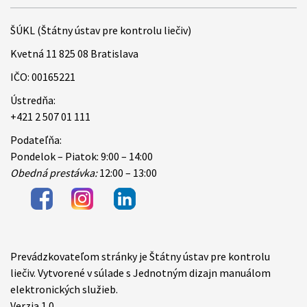
ŠÚKL (Štátny ústav pre kontrolu liečiv)
Kvetná 11 825 08 Bratislava
IČO: 00165221
Ústredňa:
+421 2 507 01 111
Podateľňa:
Pondelok – Piatok: 9:00 – 14:00
Obedná prestávka:
12:00 – 13:00
Prevádzkovateľom stránky je Štátny ústav pre kontrolu
Items
liečiv. Vytvorené v súlade s Jednotným dizajn manuálom
elektronických služieb.
Verzia 1.0