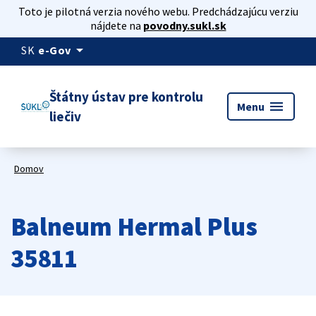
Toto je pilotná verzia nového webu. Predchádzajúcu verziu
nájdete na
povodny.sukl.sk
arrow_drop_down
SK
e-Gov
Štátny ústav pre kontrolu
menu
Menu
liečiv
Domov
Balneum Hermal Plus
35811