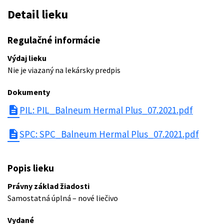
Detail lieku
Regulačné informácie
Výdaj lieku
Nie je viazaný na lekársky predpis
Dokumenty
description
PIL: PIL_Balneum Hermal Plus_07.2021.pdf
description
SPC: SPC_Balneum Hermal Plus_07.2021.pdf
Popis lieku
Právny základ žiadosti
Samostatná úplná – nové liečivo
Vydané