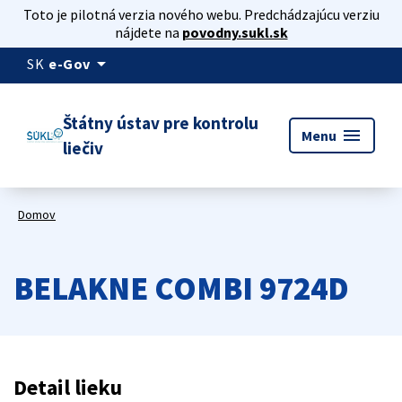
Toto je pilotná verzia nového webu. Predchádzajúcu verziu
nájdete na
povodny.sukl.sk
arrow_drop_down
SK
e-Gov
Štátny ústav pre kontrolu
menu
Menu
liečiv
Domov
BELAKNE COMBI 9724D
Detail lieku