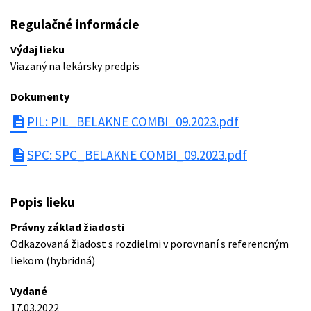
Regulačné informácie
Výdaj lieku
Viazaný na lekársky predpis
Dokumenty
description
PIL: PIL_BELAKNE COMBI_09.2023.pdf
description
SPC: SPC_BELAKNE COMBI_09.2023.pdf
Popis lieku
Právny základ žiadosti
Odkazovaná žiadost s rozdielmi v porovnaní s referencným
liekom (hybridná)
Vydané
17.03.2022