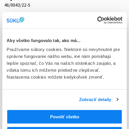
46/0043/22-S
Doplnok
gel 1x45 g (fľ.PP+pump.PP/LDPE/EVA)
Stav
Aby všetko fungovalo tak, ako má...
D - Registrácia bez obmedzenia platnosti
Používame súbory cookies. Niektoré sú nevyhnutné pre
Typ registračnej procedúry
správne fungovanie nášho webu, iné nám pomáhajú
Decentralizovaná
lepšie spoznať, čo Vás na našich stránkach zaujalo, a
vďaka tomu ich môžeme priebežne zlepšovať.
Držiteľ, krajina
Nastavenia cookies môžete kedykoľvek zmeniť.
Belupo lijekovi i kozmetika d.d., Chorvátska republika
Indikačná skupina
Zobraziť detaily
46 - DERMATOLOGICA
ATC
Povoliť všetko
D
DERMATOLOGIKÁ
D10
LIEČIVÁ PROTI AKNÉ