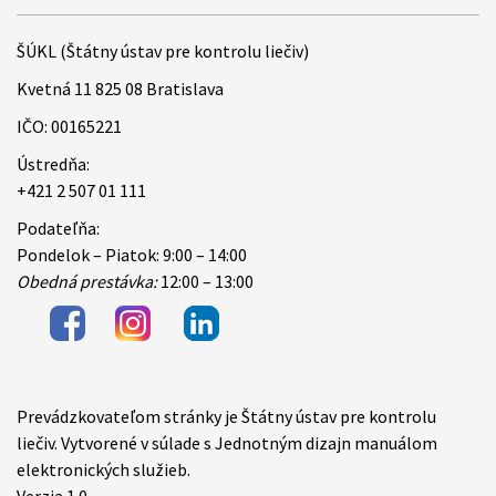
ŠÚKL (Štátny ústav pre kontrolu liečiv)
Kvetná 11 825 08 Bratislava
IČO: 00165221
Ústredňa:
+421 2 507 01 111
Podateľňa:
Pondelok – Piatok: 9:00 – 14:00
Obedná prestávka:
12:00 – 13:00
Prevádzkovateľom stránky je Štátny ústav pre kontrolu
Items
liečiv. Vytvorené v súlade s Jednotným dizajn manuálom
elektronických služieb.