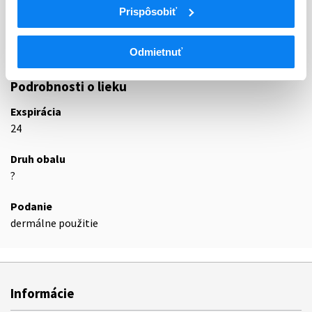
Prispôsobiť
D10A
LIEČIVÁ PROTI AKNÉ NA LOKÁLNE POUŽITIE
D10AD
Retinoidy na lokálne použitie na akné
D10AD53
Adapalén, kombinácie
Odmietnuť
Podrobnosti o lieku
Exspirácia
24
Druh obalu
?
Podanie
dermálne použitie
Informácie