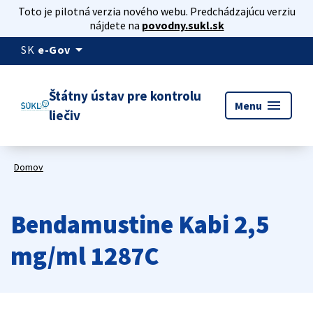
Toto je pilotná verzia nového webu. Predchádzajúcu verziu
nájdete na
povodny.sukl.sk
arrow_drop_down
SK
e-Gov
Štátny ústav pre kontrolu
menu
Menu
liečiv
Domov
Bendamustine Kabi 2,5
mg/ml 1287C