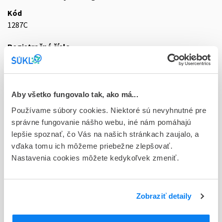
Kód
1287C
Registračné číslo
44/0433/16-S
Doplnok
plc ifc 1x25 mg (liek.inj.skl.)
Aby všetko fungovalo tak, ako má...
Používame súbory cookies. Niektoré sú nevyhnutné pre
Stav
správne fungovanie nášho webu, iné nám pomáhajú
D - Registrácia bez obmedzenia platnosti
lepšie spoznať, čo Vás na našich stránkach zaujalo, a
vďaka tomu ich môžeme priebežne zlepšovať.
Typ registračnej procedúry
Nastavenia cookies môžete kedykoľvek zmeniť.
Decentralizovaná
Držiteľ, krajina
Fresenius Kabi s.r.o., Česká republika
Zobraziť detaily
Indikačná skupina