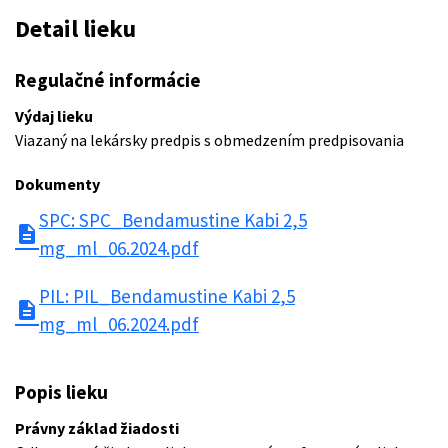
Detail lieku
Regulačné informácie
Výdaj lieku
Viazaný na lekársky predpis s obmedzením predpisovania
Dokumenty
SPC: SPC_Bendamustine Kabi 2,5
description
mg_ml_06.2024.pdf
PIL: PIL_Bendamustine Kabi 2,5
description
mg_ml_06.2024.pdf
Popis lieku
Právny základ žiadosti