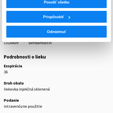
Povoliť všetko
44 - CYTOSTATICA
ATC
Prispôsobiť
L
Cytostatiká a imunomodulátory
L01
Cytostatiká
L01A
Alkylačné látky
Odmietnuť
L01AA
Analógy dusíkatého yperitu
L01AA09
Bendamustín
Podrobnosti o lieku
Exspirácia
36
Druh obalu
liekovka injekčná sklenená
Podanie
intravenózne použitie