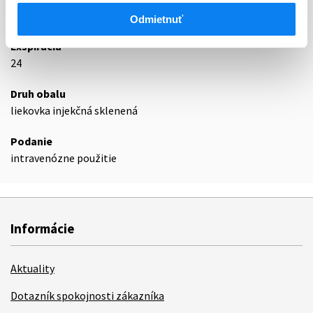
Podrobnosti o lieku
Odmietnuť
Exspirácia
24
Druh obalu
liekovka injekčná sklenená
Podanie
intravenózne použitie
Informácie
Aktuality
Dotazník spokojnosti zákazníka