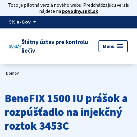
Toto je pilotná verzia nového webu. Predchádzajúcu verziu
nájdete na
povodny.sukl.sk
arrow_drop_down
SK
e-Gov
Štátny ústav pre kontrolu
menu
Menu
liečiv
Domov
BeneFIX 1500 IU prášok a
rozpúšťadlo na injekčný
roztok 3453C