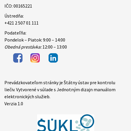
IČO: 00165221
Ústredňa:
+421 2 507 01 111
Podateľňa:
Pondelok – Piatok: 9:00 – 14:00
Obedná prestávka:
12:00 – 13:00
Prevádzkovateľom stránky je Štátny ústav pre kontrolu
Items
liečiv. Vytvorené v súlade s Jednotným dizajn manuálom
elektronických služieb.
Verzia 1.0