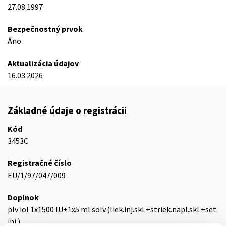
27.08.1997
Bezpečnostný prvok
Áno
Aktualizácia údajov
16.03.2026
Základné údaje o registrácii
Kód
3453C
Registračné číslo
EU/1/97/047/009
Doplnok
plv iol 1x1500 IU+1x5 ml solv.(liek.inj.skl.+striek.napl.skl.+set
inj.)