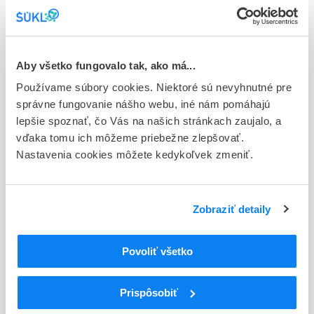
Stav
E - EU registrácia
Aby všetko fungovalo tak, ako má...
Typ registračnej procedúry
Používame súbory cookies. Niektoré sú nevyhnutné pre
Európska
správne fungovanie nášho webu, iné nám pomáhajú
Držiteľ, krajina
lepšie spoznať, čo Vás na našich stránkach zaujalo, a
Pfizer Europe MA EEIG, Belgicko
vďaka tomu ich môžeme priebežne zlepšovať.
Nastavenia cookies môžete kedykoľvek zmeniť.
Indikačná skupina
16 - ANTICOAGULANTIA (FIBRINOLYTICA, ANTIFIBRINOL.)
Zobraziť detaily
ATC
B
KRV A KRVOTVORNÉ ORGÁNY
B02
ANTIHEMORAGIKÁ (HEMOSTATIKÁ)
Povoliť všetko
B02B
LOKÁLNE HEMOSTATIKÁ, KOMBINÁCIE
B02BD
Koagulačné faktory
Prispôsobiť
B02BD04
Koagulačný faktor IX