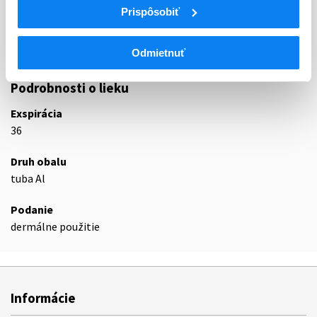
Prispôsobiť
D08A
ANTISEPTIKÁ A DEZINFICIENCIÁ
D08AG
Liečivá s jódom
D08AG02
Jódovaný povidón
Odmietnuť
Podrobnosti o lieku
Exspirácia
36
Druh obalu
tuba Al
Podanie
dermálne použitie
Informácie