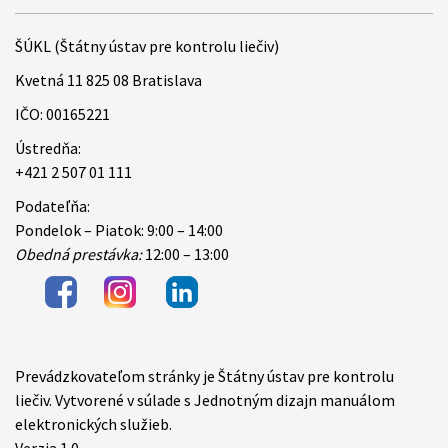
ŠÚKL (Štátny ústav pre kontrolu liečiv)
Kvetná 11 825 08 Bratislava
IČO: 00165221
Ústredňa:
+421 2 507 01 111
Podateľňa:
Pondelok – Piatok: 9:00 – 14:00
Obedná prestávka:
12:00 – 13:00
Prevádzkovateľom stránky je Štátny ústav pre kontrolu
Items
liečiv. Vytvorené v súlade s Jednotným dizajn manuálom
elektronických služieb.