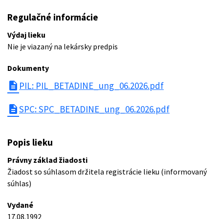
Regulačné informácie
Výdaj lieku
Nie je viazaný na lekársky predpis
Dokumenty
description
PIL: PIL_BETADINE_ung_06.2026.pdf
description
SPC: SPC_BETADINE_ung_06.2026.pdf
Popis lieku
Právny základ žiadosti
Žiadost so súhlasom držitela registrácie lieku (informovaný
súhlas)
Vydané
17.08.1992