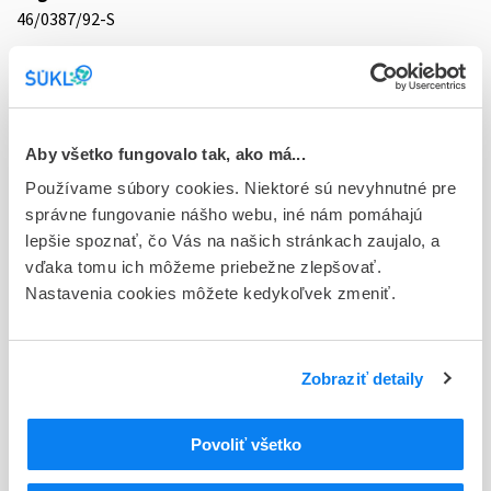
46/0387/92-S
Doplnok
ung 1x20 g (tuba Al)
Stav
Aby všetko fungovalo tak, ako má...
D - Registrácia bez obmedzenia platnosti
Používame súbory cookies. Niektoré sú nevyhnutné pre
Typ registračnej procedúry
správne fungovanie nášho webu, iné nám pomáhajú
Národná
lepšie spoznať, čo Vás na našich stránkach zaujalo, a
vďaka tomu ich môžeme priebežne zlepšovať.
Držiteľ, krajina
Nastavenia cookies môžete kedykoľvek zmeniť.
Egis Pharmaceuticals PLC, Maďarsko
Indikačná skupina
Zobraziť detaily
32 - ANTISEPTICA, DESINFICIENTIA (LOKÁLNE)
ATC
Povoliť všetko
D
DERMATOLOGIKÁ
D08
ANTISEPTIKÁ A DEZINFICIENCIÁ