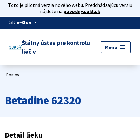
Toto je pilotná verzia nového webu. Predchádzajúcu verziu
nájdete na
povodny.sukl.sk
arrow_drop_down
SK
e-Gov
Štátny ústav pre kontrolu
menu
Menu
liečiv
Domov
Betadine 62320
Detail lieku