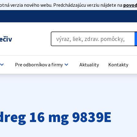
lotná verzia nového webu. Predchádzajúcu verziu nájdete na
povod
ečiv
oard_arrow_down
keyboard_arrow_down
Pre odborníkov a firmy
Aktuality
Kontakty
dreg 16 mg 9839E