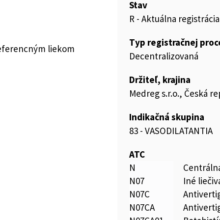
Stav
R - Aktuálna registrácia
Typ registračnej pro
referencným liekom
Decentralizovaná
Držiteľ, krajina
Medreg s.r.o., Česká re
Indikačná skupina
83 - VASODILATANTIA
ATC
N
Centráln
N07
Iné lieči
N07C
Antiverti
N07CA
Antiverti