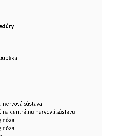
cedúry
publika
a nervová sústava
vá na centrálnu nervovú sústavu
ginóza
ginóza