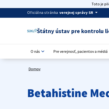
Toto je pi
arrow_drop_down
Oficiálna stránka
verejnej správy SR
Štátny ústav pre kontrolu li
keyboard_arrow_down
keyb
O nás
Pre verejnosť, pacientov a médiá
Domov
Betahistine Me