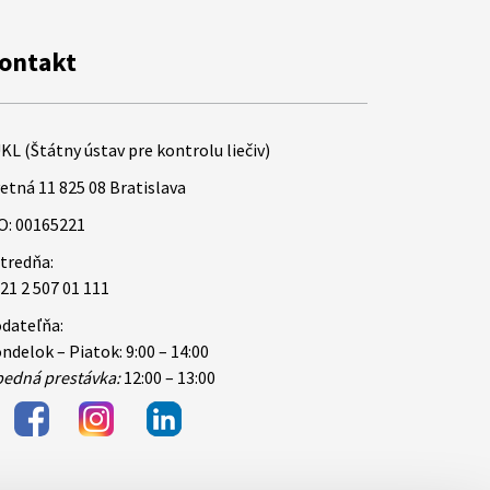
ontakt
KL (Štátny ústav pre kontrolu liečiv)
etná 11 825 08 Bratislava
O: 00165221
tredňa:
21 2 507 01 111
dateľňa:
ndelok – Piatok: 9:00 – 14:00
edná prestávka:
12:00 – 13:00