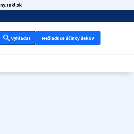
ny.sukl.sk
search
Vyhľadať
Nežiaduce účinky liekov