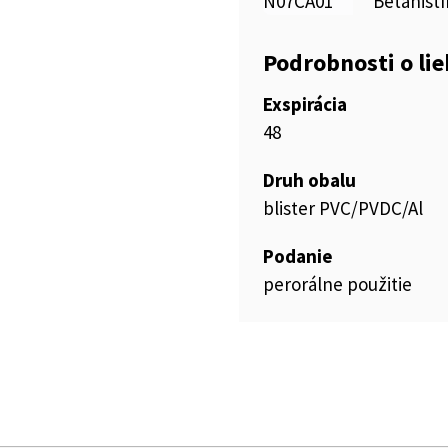
N07CA01
Betahistí
Podrobnosti o li
Exspirácia
48
Druh obalu
blister PVC/PVDC/Al
Podanie
perorálne použitie