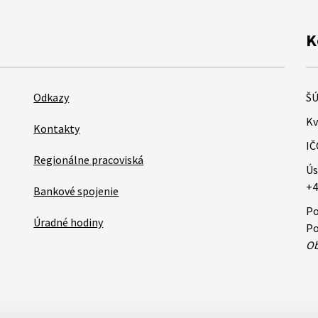
K
Odkazy
ŠÚ
Kv
Kontakty
IČ
Regionálne pracoviská
Ús
+4
Bankové spojenie
Po
Úradné hodiny
Po
Ob