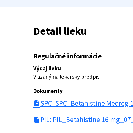
Detail lieku
Regulačné informácie
Výdaj lieku
Viazaný na lekársky predpis
Dokumenty
SPC: SPC_Betahistine Medreg
description
PIL: PIL_Betahistine 16 mg_07
description