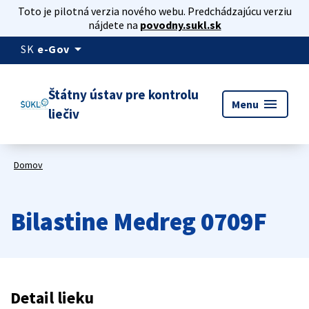
Toto je pilotná verzia nového webu. Predchádzajúcu verziu
nájdete na
povodny.sukl.sk
arrow_drop_down
SK
e-Gov
Štátny ústav pre kontrolu
menu
Menu
liečiv
Domov
Bilastine Medreg 0709F
Detail lieku