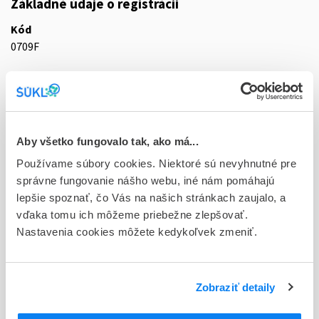
Základné údaje o registrácii
Kód
0709F
Registračné číslo
24/0247/25-S
Doplnok
Aby všetko fungovalo tak, ako má...
tbl 100x20 mg (blis.PVC/PVDC/Al)
Používame súbory cookies. Niektoré sú nevyhnutné pre
Stav
správne fungovanie nášho webu, iné nám pomáhajú
R - Aktuálna registrácia
lepšie spoznať, čo Vás na našich stránkach zaujalo, a
vďaka tomu ich môžeme priebežne zlepšovať.
Typ registračnej procedúry
Nastavenia cookies môžete kedykoľvek zmeniť.
Decentralizovaná
Držiteľ, krajina
Zobraziť detaily
Medreg s.r.o., Česká republika