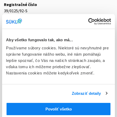
Registračné číslo
39/0125/92-S
Doplnok
plv por 60x3 g (vre.papier/PE)
Stav
Aby všetko fungovalo tak, ako má...
D - Registrácia bez obmedzenia platnosti
Používame súbory cookies. Niektoré sú nevyhnutné pre
správne fungovanie nášho webu, iné nám pomáhajú
Typ registračnej procedúry
lepšie spoznať, čo Vás na našich stránkach zaujalo, a
Národná
vďaka tomu ich môžeme priebežne zlepšovať.
Nastavenia cookies môžete kedykoľvek zmeniť.
Držiteľ, krajina
BIOMIN, a.s., Slovensko
Indikačná skupina
Zobraziť detaily
39 - SOLI A IONTY PRO P.O. A PARENT. APLIKÁCIU
Povoliť všetko
ATC