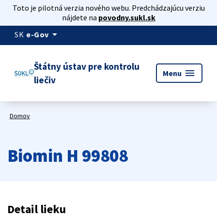
Toto je pilotná verzia nového webu. Predchádzajúcu verziu
nájdete na
povodny.sukl.sk
arrow_drop_down
SK
e-Gov
Štátny ústav pre kontrolu
menu
Menu
liečiv
Domov
Biomin H 99808
Detail lieku