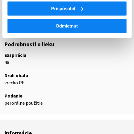
A
TRÁVIACI TRAKT A METABOLIZMUS
A12
MINERÁLNE DOPLNKY
Prispôsobiť
A12A
VÁPNIK, SAMOTNÝ
Vápnik, kombinácie s vitamínom D a/alebo s
A12AX
Odmietnuť
inými liečivami
Podrobnosti o lieku
Exspirácia
48
Druh obalu
vrecko PE
Podanie
perorálne použitie
Informácie