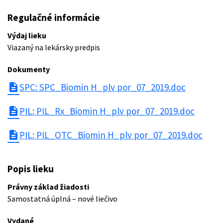
Regulačné informácie
Výdaj lieku
Viazaný na lekársky predpis
Dokumenty
description
SPC: SPC_Biomin H_plv por_07_2019.doc
description
PIL: PIL_Rx_Biomin H_plv por_07_2019.doc
description
PIL: PIL_OTC_Biomin H_plv por_07_2019.doc
Popis lieku
Právny základ žiadosti
Samostatná úplná – nové liečivo
Vydané