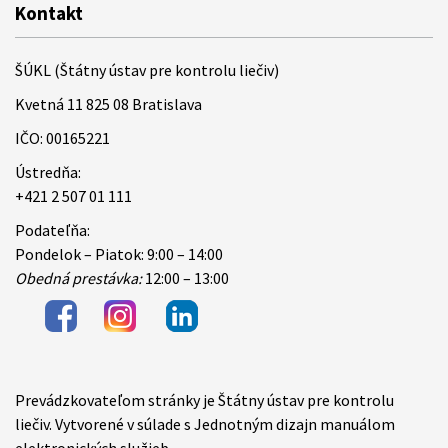
Kontakt
ŠÚKL (Štátny ústav pre kontrolu liečiv)
Kvetná 11 825 08 Bratislava
IČO: 00165221
Ústredňa:
+421 2 507 01 111
Podateľňa:
Pondelok – Piatok: 9:00 – 14:00
Obedná prestávka:
12:00 – 13:00
Prevádzkovateľom stránky je Štátny ústav pre kontrolu
Items
liečiv. Vytvorené v súlade s Jednotným dizajn manuálom