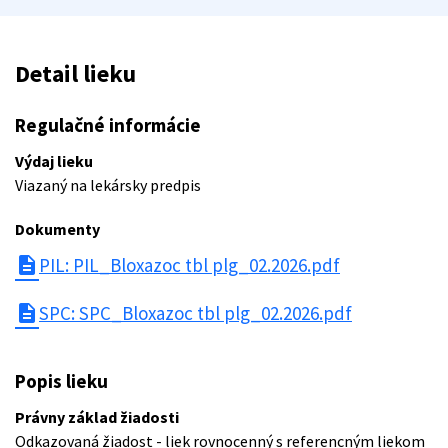
Detail lieku
Regulačné informácie
Výdaj lieku
Viazaný na lekársky predpis
Dokumenty
description
PIL: PIL_Bloxazoc tbl plg_02.2026.pdf
description
SPC: SPC_Bloxazoc tbl plg_02.2026.pdf
Popis lieku
Právny základ žiadosti
Odkazovaná žiadost - liek rovnocenný s referencným liekom