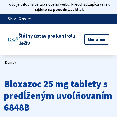
Toto je pilotná verzia nového webu. Predchádzajúcu verziu
nájdete na
povodny.sukl.sk
arrow_drop_down
SK
e-Gov
Štátny ústav pre kontrolu
menu
Menu
liečiv
Domov
Bloxazoc 25 mg tablety s
predĺženým uvoľňovaním
6848B