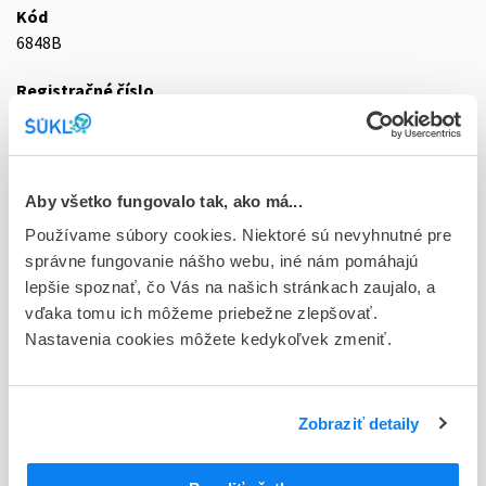
Kód
6848B
Registračné číslo
58/0488/15-S
Doplnok
tbl plg 50x25 mg (blis.PVC/PE/PVDC/Al)
Aby všetko fungovalo tak, ako má...
Používame súbory cookies. Niektoré sú nevyhnutné pre
Stav
správne fungovanie nášho webu, iné nám pomáhajú
D - Registrácia bez obmedzenia platnosti
lepšie spoznať, čo Vás na našich stránkach zaujalo, a
Typ registračnej procedúry
vďaka tomu ich môžeme priebežne zlepšovať.
Decentralizovaná
Nastavenia cookies môžete kedykoľvek zmeniť.
Držiteľ, krajina
KRKA, d.d., Novo mesto, Slovinsko
Zobraziť detaily
Indikačná skupina
58 - HYPOTENSIVA