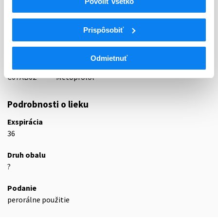
Povoliť všetko
ATC
Prispôsobiť
C
KARDIOVASKULÁRNY SYSTÉM
C07
BETABLOKÁTORY
C07A
BETABLOKÁTORY
Odmietnuť
C07AB
Selektívne betablokátory
C07AB02
Metoprolol
Podrobnosti o lieku
Exspirácia
36
Druh obalu
?
Podanie
perorálne použitie